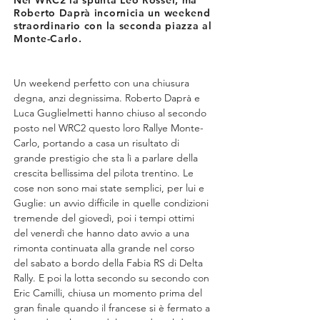
Nel WRC2 la spunta Léo Rossel, ma
Roberto Daprà incornicia un weekend
straordinario con la seconda piazza al
Monte-Carlo.
Un weekend perfetto con una chiusura 
degna, anzi degnissima. Roberto Daprà e 
Luca Guglielmetti hanno chiuso al secondo 
posto nel WRC2 questo loro Rallye Monte-
Carlo, portando a casa un risultato di 
grande prestigio che sta lì a parlare della 
crescita bellissima del pilota trentino. Le 
cose non sono mai state semplici, per lui e 
Guglie: un avvio difficile in quelle condizioni 
tremende del giovedì, poi i tempi ottimi 
del venerdì che hanno dato avvio a una 
rimonta continuata alla grande nel corso 
del sabato a bordo della Fabia RS di Delta 
Rally. E poi la lotta secondo su secondo con 
Eric Camilli, chiusa un momento prima del 
gran finale quando il francese si è fermato a 