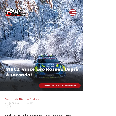
WRC2: vince Léo Rossel, Daprà
è secondo!
Jaanus Ree / Red Bull Content Pool
Scritto da
Niccolò Budoia
25 gennaio
WRC
2026