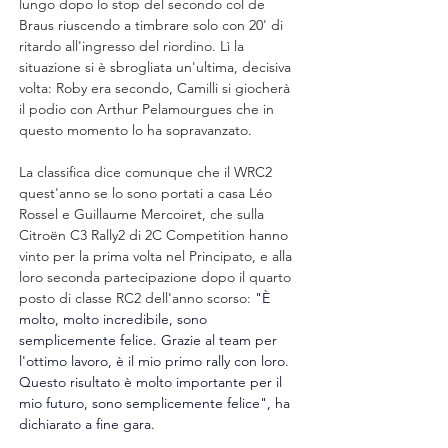
lungo dopo lo stop del secondo col de 
Braus riuscendo a timbrare solo con 20' di 
ritardo all'ingresso del riordino. Lì la 
situazione si è sbrogliata un'ultima, decisiva 
volta: Roby era secondo, Camilli si giocherà 
il podio con Arthur Pelamourgues che in 
questo momento lo ha sopravanzato.
La classifica dice comunque che il WRC2 
quest'anno se lo sono portati a casa Léo 
Rossel e Guillaume Mercoiret, che sulla 
Citroën C3 Rally2 di 2C Competition hanno 
vinto per la prima volta nel Principato, e alla 
loro seconda partecipazione dopo il quarto 
posto di classe RC2 dell'anno scorso: 
"È 
molto, molto incredibile, sono 
semplicemente felice. Grazie al team per 
l'ottimo lavoro, è il mio primo rally con loro. 
Questo risultato è molto importante per il 
mio futuro, sono semplicemente felice", ha 
dichiarato a fine gara.