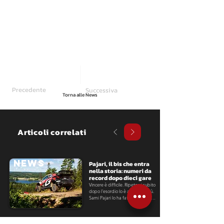
Precedente
Successiva
Torna alle News
Articoli correlati
NEWS
Pajari, il bis che entra 
nella storia: numeri da 
record dopo dieci gare
Vincere è difficile. Ripetersi subito 
dopo l'esordio lo è ancora di più. 
Sami Pajari lo ha fatto a distanza 
di poco più di due settimane dal 
primo successo iridato, 
conquistando in Finlandia la 
seconda vittoria consecutiva nel 