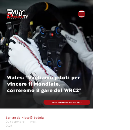
Wales: "Vogliamo piloti per
vincere il Mondiale,
correremo 8 gare del WRC2"
foto Stellantis Motorsport
Scritto da
Niccolò Budoia
20 novembre
WRC
2025