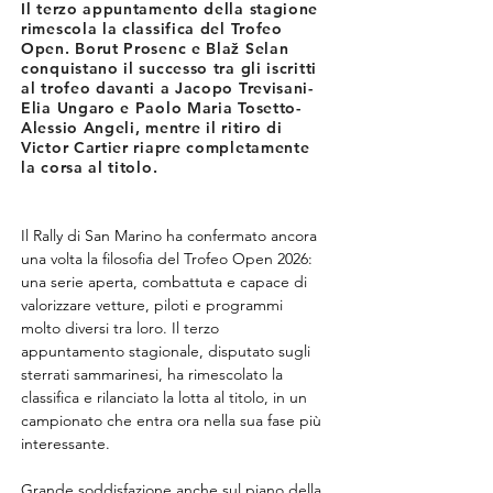
Il terzo appuntamento della stagione
rimescola la classifica del Trofeo
Open. Borut Prosenc e Blaž Selan
conquistano il successo tra gli iscritti
al trofeo davanti a Jacopo Trevisani-
Elia Ungaro e Paolo Maria Tosetto-
Alessio Angeli, mentre il ritiro di
Victor Cartier riapre completamente
la corsa al titolo.
Il Rally di San Marino ha confermato ancora 
una volta la filosofia del Trofeo Open 2026: 
una serie aperta, combattuta e capace di 
valorizzare vetture, piloti e programmi 
molto diversi tra loro. Il terzo 
appuntamento stagionale, disputato sugli 
sterrati sammarinesi, ha rimescolato la 
classifica e rilanciato la lotta al titolo, in un 
campionato che entra ora nella sua fase più 
interessante.
Grande soddisfazione anche sul piano della 