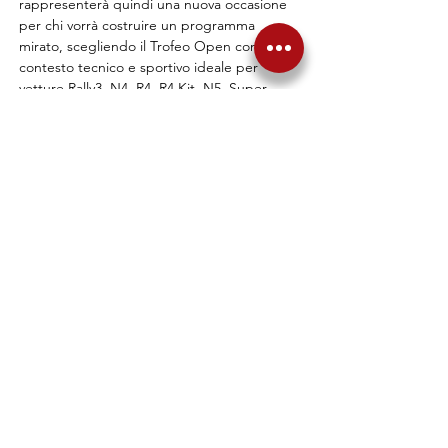
rappresenterà quindi una nuova occasione 
per chi vorrà costruire un programma 
mirato, scegliendo il Trofeo Open come 
contesto tecnico e sportivo ideale per 
vetture Rally3, N4, R4, R4 Kit, N5, Super 
2000, Toyota GR Yaris e Step2.
Il Trofeo Open 2026 proseguirà con il Rally 
della Lanterna, prossimo round di una 
stagione che, dopo San Marino, è più 
aperta che mai.
Precedente
Successiva
Torna alle News