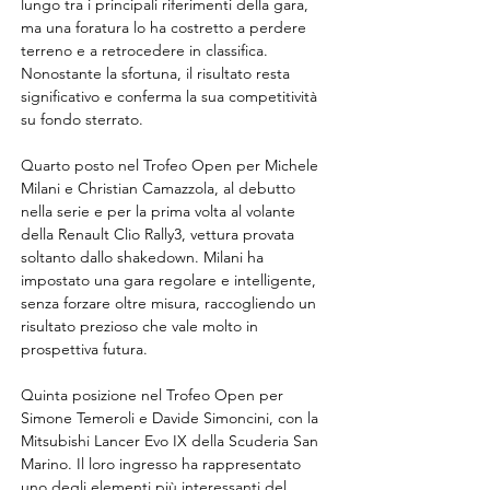
lungo tra i principali riferimenti della gara, 
ma una foratura lo ha costretto a perdere 
terreno e a retrocedere in classifica. 
Nonostante la sfortuna, il risultato resta 
significativo e conferma la sua competitività 
su fondo sterrato.
Quarto posto nel Trofeo Open per Michele 
Milani e Christian Camazzola, al debutto 
nella serie e per la prima volta al volante 
della Renault Clio Rally3, vettura provata 
soltanto dallo shakedown. Milani ha 
impostato una gara regolare e intelligente, 
senza forzare oltre misura, raccogliendo un 
risultato prezioso che vale molto in 
prospettiva futura.
Quinta posizione nel Trofeo Open per 
Simone Temeroli e Davide Simoncini, con la 
Mitsubishi Lancer Evo IX della Scuderia San 
Marino. Il loro ingresso ha rappresentato 
uno degli elementi più interessanti del 