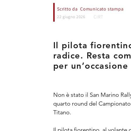
Scritto da
Comunicato stampa
CIRT
22 giugno 2026
Il pilota fiorenti
radice. Resta com
per un’occasione
Non è stato il San Marino Rally
quarto round del Campionato I
Titano.
Il pilota fiorentino, al volant