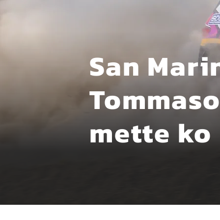
San Mari
Tommaso C
mette ko