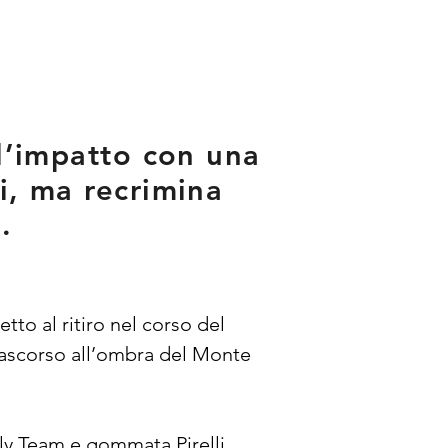
 l’impatto con una
ti, ma recrimina
.
tto al ritiro nel corso del 
rascorso all’ombra del Monte 
lly Team e gommata Pirelli, 