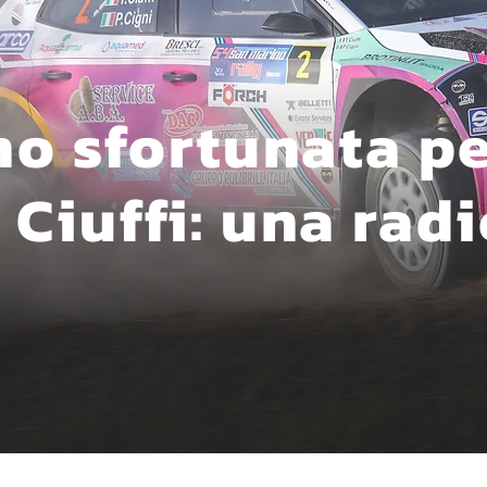
no sfortunata p
iuffi: una radi