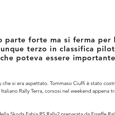
no parte forte ma si ferma per
unque terzo in classifica pilo
 che poteva essere importante
 che si era aspettato. Tommaso Ciuffi è stato costre
taliano Rally Terra, corsosi nel weekend appena t
e della Skoda Fabia RS Rally2 preparata da Erreffe Ra