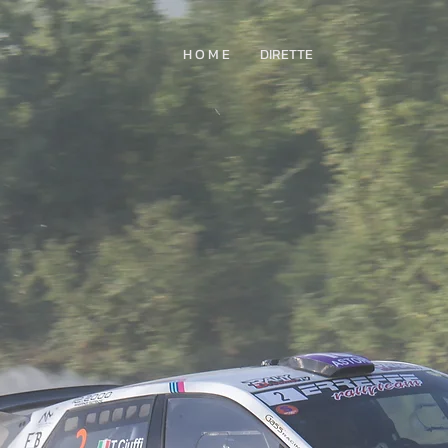
H O M E
DIRETTE