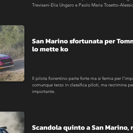
Trevisani-Elia Ungaro e Paolo Maria Tosetto-Alessio A
Cartier riapre completamente la corsa al titolo.
San Marino sfortunata per Tomma
lo mette ko
Il pilota fiorentino parte forte ma si ferma per l’imp
comunque terzo in classifica piloti, ma recrimina p
importante.
Scandola quinto a San Marino, m