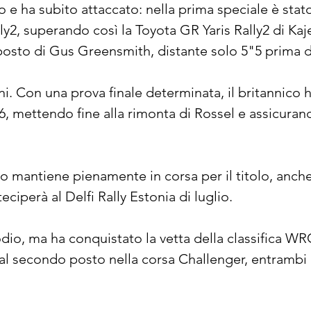
 e ha subito attaccato: nella prima speciale è stato 
ly2, superando così la Toyota GR Yaris Rally2 di K
sto di Gus Greensmith, distante solo 5"5 prima d
i. Con una prova finale determinata, il britannico ha
, mettendo fine alla rimonta di Rossel e assicuran
 lo mantiene pienamente in corsa per il titolo, anche
ciperà al Delfi Rally Estonia di luglio.
io, ma ha conquistato la vetta della classifica WRC2
 al secondo posto nella corsa Challenger, entrambi 