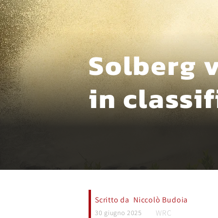
Solberg 
in classif
Scritto da
Niccolò Budoia
WRC
30 giugno 2025