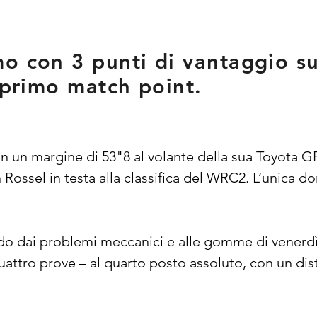
o con 3 punti di vantaggio s
l primo match point.
on un margine di 53"8 al volante della sua Toyota GR 
 Rossel in testa alla classifica del WRC2. L’unica d
do dai problemi meccanici e alle gomme di venerdì, h
ttro prove – al quarto posto assoluto, con un dista