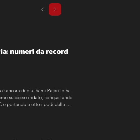
ria: numeri da record 
o è ancora di più. Sami Pajari lo ha 
rimo successo iridato, conquistando 
 e portando a otto i podi della 
el rally, racconta attraverso i 