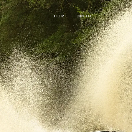
H O M E
DIRETTE