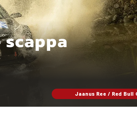
e scappa
Jaanus Ree / Red Bull 