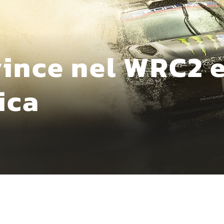
vince nel WRC2 
ica