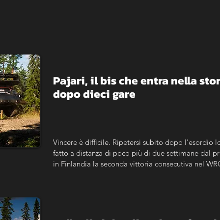
Pajari, il bis che entra nella sto
dopo dieci gare
Vincere è difficile. Ripetersi subito dopo l'esordio l
fatto a distanza di poco più di due settimane dal p
in Finlandia la seconda vittoria consecutiva nel WRC
carriera. Un risultato che, più ancora della cronaca d
numeri la dimensione della sua crescita.