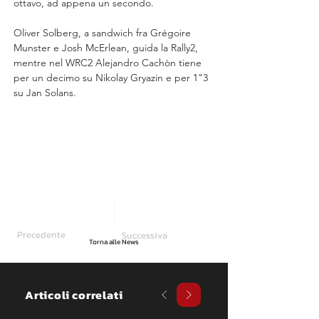
ottavo, ad appena un secondo.
Oliver Solberg, a sandwich fra Grégoire 
Munster e Josh McErlean, guida la Rally2, 
mentre nel WRC2 Alejandro Cachòn tiene 
per un decimo su Nikolay Gryazin e per 1"3 
su Jan Solans.
Precedente
Successiva
Torna alle News
Articoli correlati