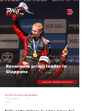
Rovanpera primo leader in
Giappone
Jaanus Ree / Red Bull Content Pool
Scritto da
Niccolò Budoia
6 novembre
WRC
2025