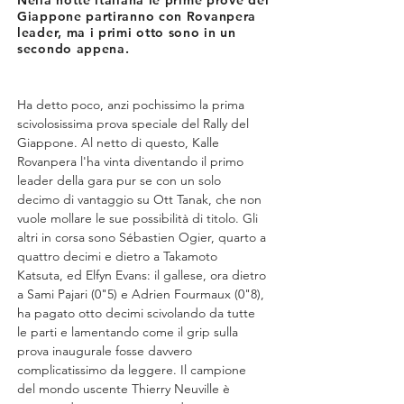
Nella notte italiana le prime prove del
Giappone partiranno con Rovanpera
leader, ma i primi otto sono in un
secondo appena.
Ha detto poco, anzi pochissimo la prima 
scivolosissima prova speciale del Rally del 
Giappone. Al netto di questo, Kalle 
Rovanpera l'ha vinta diventando il primo 
leader della gara pur se con un solo 
decimo di vantaggio su Ott Tanak, che non 
vuole mollare le sue possibilità di titolo. Gli 
altri in corsa sono Sébastien Ogier, quarto a 
quattro decimi e dietro a Takamoto 
Katsuta, ed Elfyn Evans: il gallese, ora dietro 
a Sami Pajari (0"5) e Adrien Fourmaux (0"8), 
ha pagato otto decimi scivolando da tutte 
le parti e lamentando come il grip sulla 
prova inaugurale fosse davvero 
complicatissimo da leggere. Il campione 
del mondo uscente Thierry Neuville è 