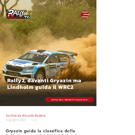
Rally2, davanti Gryazin ma
Lindholm guida il WRC2
Jaanus Ree / Red Bull Content Pool
Scritto da
Niccolò Budoia
6 giugno 2025
WRC
Gryazin guida la classifica della