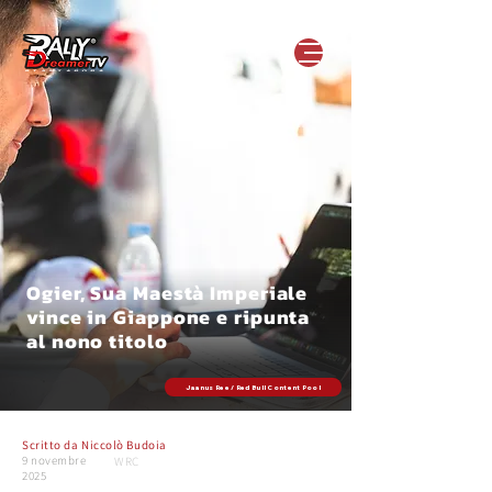
Ogier, Sua Maestà Imperiale
vince in Giappone e ripunta
al nono titolo
Jaanus Ree / Red Bull Content Pool
Scritto da
Niccolò Budoia
9 novembre
WRC
2025