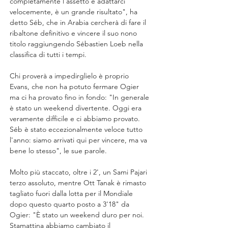
completamente l'assetto e adattarci 
velocemente, è un grande risultato", ha 
detto Séb, che in Arabia cercherà di fare il 
ribaltone definitivo e vincere il suo nono 
titolo raggiungendo Sébastien Loeb nella 
classifica di tutti i tempi.
Chi proverà a impedirglielo è proprio 
Evans, che non ha potuto fermare Ogier 
ma ci ha provato fino in fondo: "In generale 
è stato un weekend divertente. Oggi era 
veramente difficile e ci abbiamo provato. 
Séb è stato eccezionalmente veloce tutto 
l'anno: siamo arrivati qui per vincere, ma va 
bene lo stesso", le sue parole.
Molto più staccato, oltre i 2', un Sami Pajari 
terzo assoluto, mentre Ott Tanak è rimasto 
tagliato fuori dalla lotta per il Mondiale 
dopo questo quarto posto a 3'18" da 
Ogier: "È stato un weekend duro per noi. 
Stamattina abbiamo cambiato il 