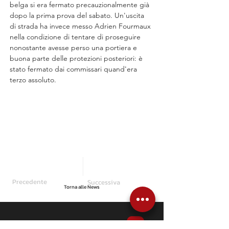
belga si era fermato precauzionalmente già 
dopo la prima prova del sabato. Un'uscita 
di strada ha invece messo Adrien Fourmaux 
nella condizione di tentare di proseguire 
nonostante avesse perso una portiera e 
buona parte delle protezioni posteriori: è 
stato fermato dai commissari quand'era 
terzo assoluto.
Precedente
Successiva
Torna alle News
Articoli correlati