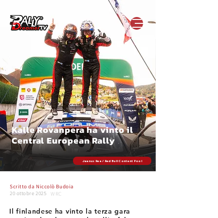
Kalle Rovanpera ha vinto il
Central European Rally
Jaanus Ree / Red Bull Content Pool
Scritto da
Niccolò Budoia
20 ottobre 2025
WRC
Il finlandese ha vinto la terza gara