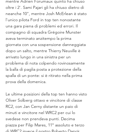
mentre Adrien Forumaux quinto ha chiuso 
oltre i 2'. Sami Pajari gli ha chiuso dietro di 
neanche 10", mentre Josh McErlean è stato 
l'unico pilota Ford in top ten nonostante 
una gara piena di problemi ed errori. Il 
compagno di squadra Grégoire Munster 
aveva terminato anzitempo la prima 
giornata con una sospensione danneggiata 
dopo un salto, mentre Thierry Neuville è 
arrivato lungo in una sinistra per un 
problema di nota colpendo rovinosamente 
la balla di paglia posta a protezione della 
spalla di un ponte: si è ritirato nella prima 
prova della domenica.
Le ultime posizioni della top ten hanno visto 
Oliver Solberg ottavo e vincitore di classe 
RC2, con Jan Cerny distante un paio di 
minuti e vincitore nel WRC2 per cui lo 
svedese non prendeva punti. Decima 
piazza per Filip Mares, 11° assoluto e terzo 
di WRC2 invece il nostro Roberto Daprà: 