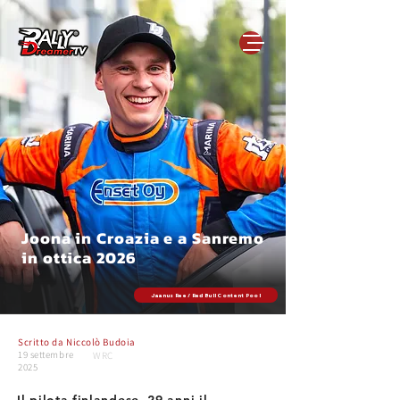
Joona in Croazia e a Sanremo
in ottica 2026
Jaanus Ree / Red Bull Content Pool
Scritto da
Niccolò Budoia
19 settembre
WRC
2025