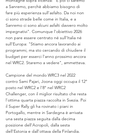
montagne sopra Vicenza: "E poi ci saremo 
a Sanremo, perchè abbiamo bisogno di 
fare più esperienza sull'asfalto. Da noi non 
ci sono strade belle come in Italia, e a 
Sanremo ci sono alcuni asfalti davvero molto 
impegnativi". Comunque l'obiettivo 2026 
non pare essere centrato né sull'Italia né 
sull'Europa: "Stiamo ancora lavorando ai 
programmi, ma sto cercando di chiudere il 
budget per esserci l'anno prossimo ancora 
nel WRC2. Staremo a vedere", ammetteva.
Campione del mondo WRC3 nel 2022 
contro Sami Pajari, Joona oggi occupa il 12° 
posto nel WRC2 e l'8° nel WRC2 
Challenger, con il miglior risultato che resta 
l'ottima quarta piazza raccolta in Svezia. Poi 
il Super Rally gli ha rovinato i piani in 
Portogallo, mentre in Sardegna è arrivata 
una sesta piazza seguita dalla decima 
posizione dell'Acropoli, dalla sesta 
dell'Estonia e dall'ottava della Finlandia.