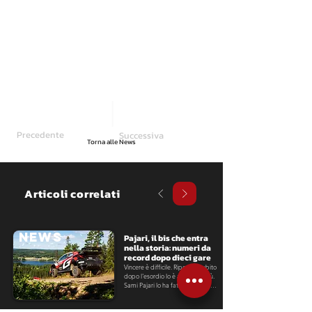
Precedente
Successiva
Torna alle News
Articoli correlati
NEWS
Pajari, il bis che entra 
nella storia: numeri da 
record dopo dieci gare
Vincere è difficile. Ripetersi subito 
dopo l'esordio lo è ancora di più. 
Sami Pajari lo ha fatto a distanza 
di poco più di due settimane dal 
primo successo iridato, 