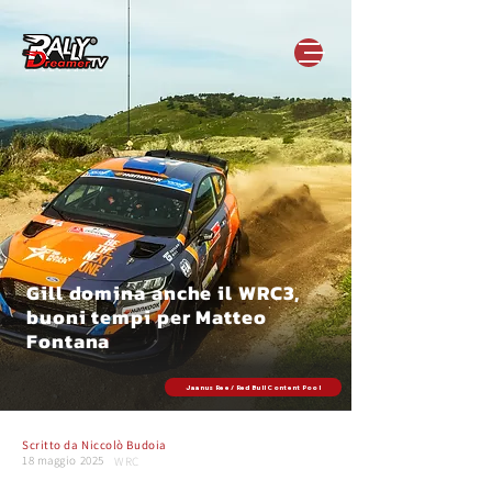
Gill domina anche il WRC3,
buoni tempi per Matteo
Fontana
Jaanus Ree / Red Bull Content Pool
Scritto da
Niccolò Budoia
18 maggio 2025
WRC