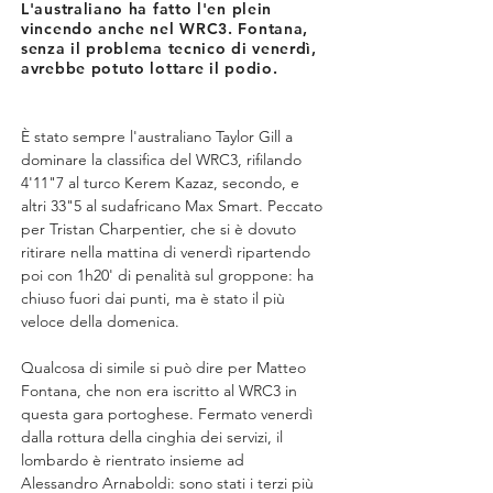
L'australiano ha fatto l'en plein
vincendo anche nel WRC3. Fontana,
senza il problema tecnico di venerdì,
avrebbe potuto lottare il podio.
È stato sempre l'australiano Taylor Gill a 
dominare la classifica del WRC3, rifilando 
4'11"7 al turco Kerem Kazaz, secondo, e 
altri 33"5 al sudafricano Max Smart. Peccato 
per Tristan Charpentier, che si è dovuto 
ritirare nella mattina di venerdì ripartendo 
poi con 1h20' di penalità sul groppone: ha 
chiuso fuori dai punti, ma è stato il più 
veloce della domenica.
Qualcosa di simile si può dire per Matteo 
Fontana, che non era iscritto al WRC3 in 
questa gara portoghese. Fermato venerdì 
dalla rottura della cinghia dei servizi, il 
lombardo è rientrato insieme ad 
Alessandro Arnaboldi: sono stati i terzi più 