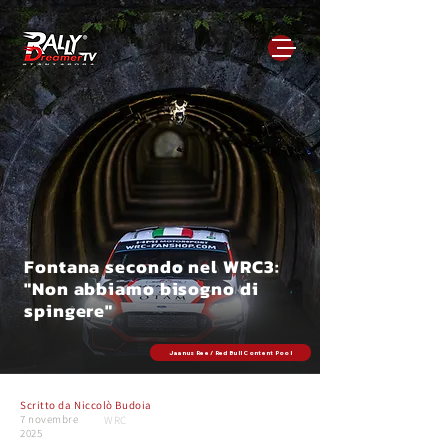
Fontana secondo nel WRC3:
"Non abbiamo bisogno di
spingere"
Jaanus Ree / Red Bull Content Pool
Scritto da
Niccolò Budoia
7 novembre
WRC
2025