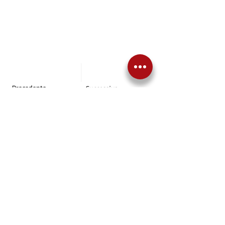
Precedente
Successiva
Torna alle News
Articoli correlati
NEWS
Pajari, il bis che entra 
nella storia: numeri da 
record dopo dieci gare
Vincere è difficile. Ripetersi subito 
dopo l'esordio lo è ancora di più. 
Sami Pajari lo ha fatto a distanza 
di poco più di due settimane dal 
primo successo iridato, 
conquistando in Finlandia la 
seconda vittoria consecutiva nel 