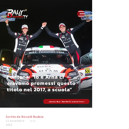
Fontana: "Io e Arna ci
eravamo promessi questo
titolo nel 2017, a scuola"
Jaanus Ree / Red Bull Content Pool
Scritto da
Niccolò Budoia
12 novembre
WRC
2025