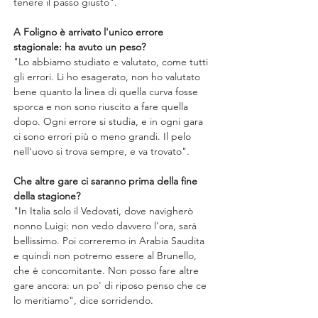
tenere il passo giusto".
A Foligno è arrivato l'unico errore 
stagionale: ha avuto un peso?
"Lo abbiamo studiato e valutato, come tutti 
gli errori. Lì ho esagerato, non ho valutato 
bene quanto la linea di quella curva fosse 
sporca e non sono riuscito a fare quella 
dopo. Ogni errore si studia, e in ogni gara 
ci sono errori più o meno grandi. Il pelo 
nell'uovo si trova sempre, e va trovato".
Che altre gare ci saranno prima della fine 
della stagione?
"In Italia solo il Vedovati, dove navigherò 
nonno Luigi: non vedo davvero l'ora, sarà 
bellissimo. Poi correremo in Arabia Saudita 
e quindi non potremo essere al Brunello, 
che è concomitante. Non posso fare altre 
gare ancora: un po' di riposo penso che ce 
lo meritiamo", dice sorridendo.