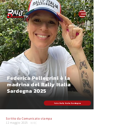
Federica Pellegrini è la
madrina del Rally Italia
Sardegna 2025
foto Rally Italia Sardegna
Scritto da
Comunicato stampa
12 maggio 2025
WRC