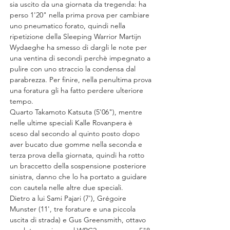
sia uscito da una giornata da tregenda: ha 
perso 1'20" nella prima prova per cambiare 
uno pneumatico forato, quindi nella 
ripetizione della Sleeping Warrior Martijn 
Wydaeghe ha smesso di dargli le note per 
una ventina di secondi perchè impegnato a 
pulire con uno straccio la condensa dal 
parabrezza. Per finire, nella penultima prova 
una foratura gli ha fatto perdere ulteriore 
tempo.
Quarto Takamoto Katsuta (5'06"), mentre 
nelle ultime speciali Kalle Rovanpera è 
sceso dal secondo al quinto posto dopo 
aver bucato due gomme nella seconda e 
terza prova della giornata, quindi ha rotto 
un braccetto della sospensione posteriore 
sinistra, danno che lo ha portato a guidare 
con cautela nelle altre due speciali.
Dietro a lui Sami Pajari (7'), Grégoire 
Munster (11', tre forature e una piccola 
uscita di strada) e Gus Greensmith, ottavo 