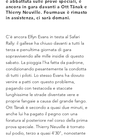
è abbattuta sulle prove speciali, è
ancora in gara davanti a Ott Tänak e
Thierry Neuville. Fourmaux è rimasto
in assistenza, ci sarà domani.
C'è ancora Elfyn Evans in testa al Safari 
Rally: il gallese ha chiuso davanti a tutti la 
terza e penultima giornata di gara 
sopravvivendo alle mille insidie di questo 
sabato. La pioggia l'ha fatta da padrone, 
condizionando pesantemente la condotta 
di tutti i piloti. Lo stesso Evans ha dovuto 
venire a patti con questo problema, 
pagando con testacoda e staccate 
lunghissime le strade diventate vere e 
proprie fangaie a causa del grande fango.
Ott Tänak è secondo a quasi due minuti, e 
anche lui ha pagato il pegno con una 
foratura al posteriore nel corso della prima 
prova speciale. Thierry Neuville è tornato 
sul podio, terzo a quasi 4'30", nonostante 