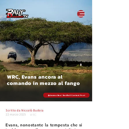
WRC, Evans ancora al
comando in mezzo al fango
@Jaanus Ree / Red Bull Content Pool
Scritto da
Niccolò Budoia
22 marzo 2025
WRC
Evans, nonostante la tempesta che si