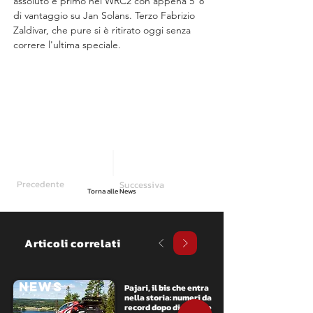
assoluto e primo nel WRC2 con appena 5"8 
di vantaggio su Jan Solans. Terzo Fabrizio 
Zaldivar, che pure si è ritirato oggi senza 
correre l'ultima speciale. 
Precedente
Successiva
Torna alle News
Articoli correlati
NEWS
Pajari, il bis che entra 
nella storia: numeri da 
record dopo dieci gare