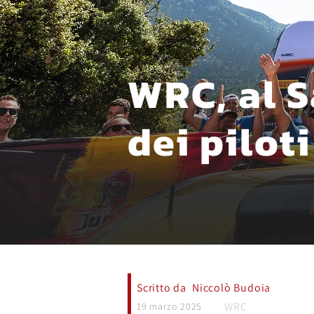
WRC, al S
dei piloti
Scritto da
Niccolò Budoia
WRC
19 marzo 2025