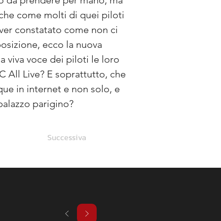
no da prendere per mano, ma 
he come molti di quei piloti 
ver constatato come non ci 
posizione, ecco la nuova 
viva voce dei piloti le loro 
C All Live? E soprattutto, che 
que in internet e non solo, e 
palazzo parigino?
Successiva