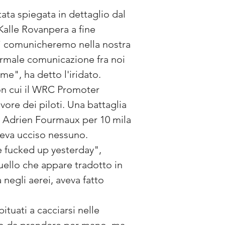
ata spiegata in dettaglio dal 
Kalle Rovanpera a fine 
tti comunicheremo nella nostra 
ormale comunicazione fra noi 
me", ha detto l'iridato.
con cui il WRC Promoter 
re dei piloti. Una battaglia 
o Adrien Fourmaux per 10 mila 
aveva ucciso nessuno. 
 fucked up yesterday", 
uello che appare tradotto in 
 negli aerei, aveva fatto 
ituati a cacciarsi nelle 