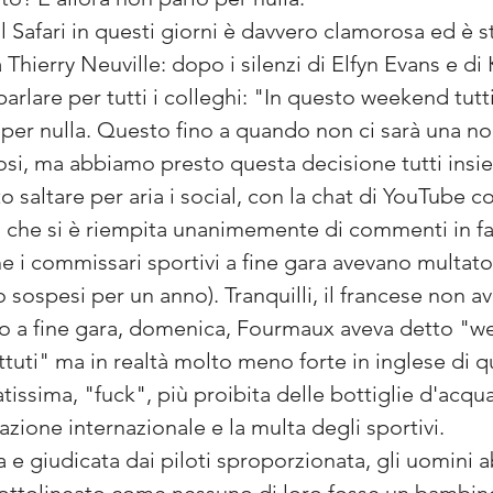
l Safari in questi giorni è davvero clamorosa ed è st
hierry Neuville: dopo i silenzi di Elfyn Evans e di 
parlare per tutti i colleghi: "In questo weekend tu
per nulla. Questo fino a quando non ci sarà una n
fosi, ma abbiamo presto questa decisione tutti insie
 saltare per aria i social, con la chat di YouTube 
 che si è riempita unanimemente di commenti in favo
he i commissari sportivi a fine gara avevano multat
ro sospesi per un anno). Tranquilli, il francese non 
 a fine gara, domenica, Fourmaux aveva detto "we
ottuti" ma in realtà molto meno forte in inglese di q
atissima, "fuck", più proibita delle bottiglie d'acqua
azione internazionale e la multa degli sportivi.
 e giudicata dai piloti sproporzionata, gli uomini ab