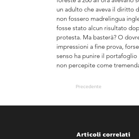
foreste a 200 all'ora avevano
un adulto che aveva il diritt
non fossero madrelingua ingle
fosse stato alcun risultato do
protesta. Ma basterà? O dovrem
impressioni a fine prova, forse
senso ha punire il portafoglio 
non percepite come tremendam
Precedente
Articoli correlati