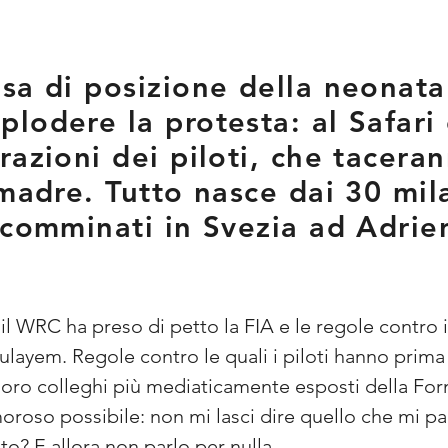
sa di posizione della neonata
lodere la protesta: al Safari 
razioni dei piloti, che tacera
 madre. Tutto nasce dai 30 mil
a comminati in Svezia ad Adri
l WRC ha preso di petto la FIA e le regole contro i
yem. Regole contro le quali i piloti hanno prima 
loro colleghi più mediaticamente esposti della For
roso possibile: non mi lasci dire quello che mi par
to? E allora non parlo per nulla.