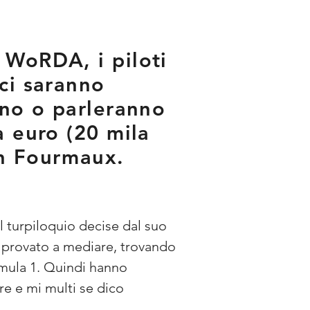
 WoRDA, i piloti
ci saranno
nno o parleranno
a euro (20 mila
en Fourmaux.
l turpiloquio decise dal suo 
provato a mediare, trovando 
mula 1. Quindi hanno 
e e mi multi se dico 