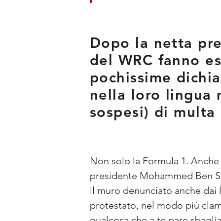
Dopo la netta pre
del WRC fanno esp
pochissime dichia
nella loro lingua
sospesi) di mult
Non solo la Formula 1. Anche i
presidente Mohammed Ben Sula
il muro denunciato anche dai 
protestato, nel modo più clamo
qualcosa che a te pare sbaglia