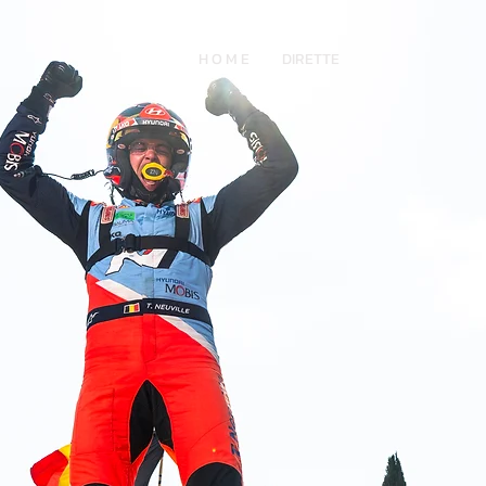
H O M E
DIRETTE