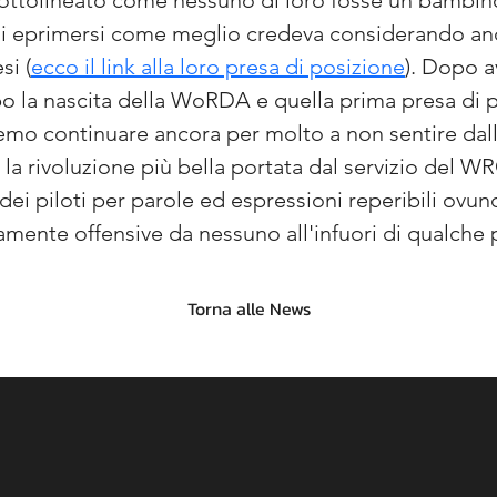
 sottolineato come nessuno di loro fosse un bambi
o di eprimersi come meglio credeva considerando anc
si (
ecco il link alla loro presa di posizione
). Dopo a
po la nascita della WoRDA e quella prima presa di 
o continuare ancora per molto a non sentire dalla 
 la rivoluzione più bella portata dal servizio del WR
dei piloti per parole ed espressioni reperibili ovun
ente offensive da nessuno all'infuori di qualche 
Torna alle News