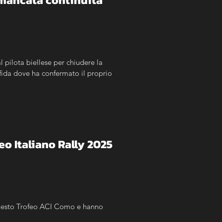
è mancata continuità"
l pilota biellese per chiudere la 
sfida dove ha confermato il proprio 
eo Italiano Rally 2025
uesto Trofeo ACI Como e hanno 