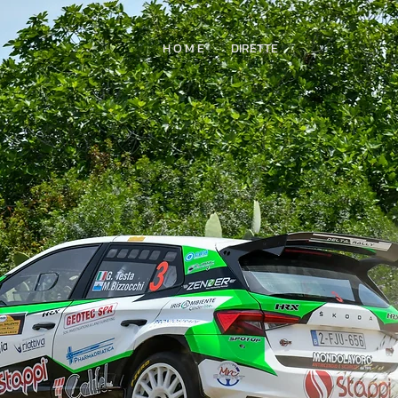
H O M E
DIRETTE