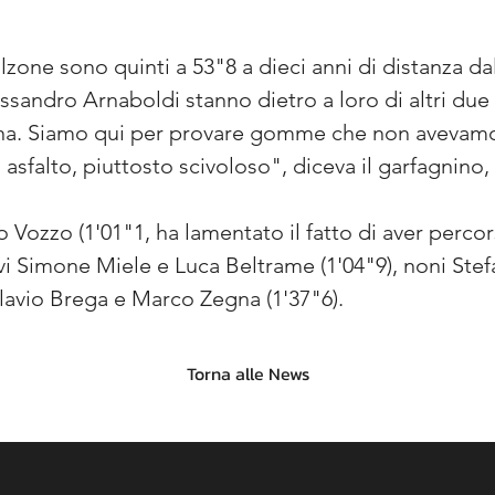
zone sono quinti a 53"8 a dieci anni di distanza dal
sandro Arnaboldi stanno dietro a loro di altri du
na. Siamo qui per provare gomme che non avevamo 
asfalto, piuttosto scivoloso", diceva il garfagnino,
Vozzo (1'01"1, ha lamentato il fatto di aver percor
vi Simone Miele e Luca Beltrame (1'04"9), noni Stefa
Flavio Brega e Marco Zegna (1'37"6).
Torna alle News