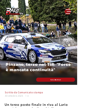
Pinzano, terzo nel TIR: "Forse
è mancata continuità"
foto Bettiol
Scritto da
Comunicato stampa
30 ottobre 2025
TIR
Un terzo posto finale in riva al Lario