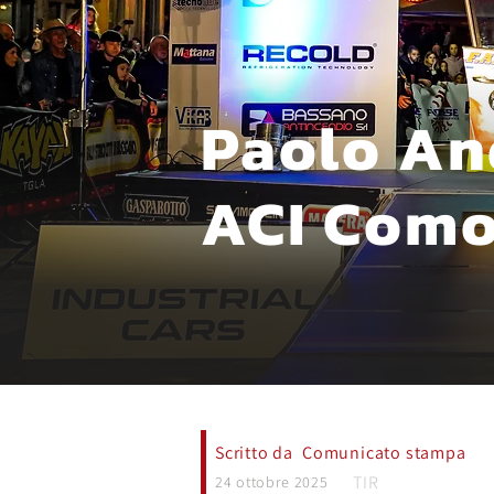
Paolo And
ACI Com
Scritto da
Comunicato stampa
TIR
24 ottobre 2025