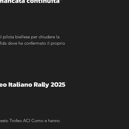
è mancata continuità"
l pilota biellese per chiudere la 
sfida dove ha confermato il proprio 
eo Italiano Rally 2025
uesto Trofeo ACI Como e hanno 