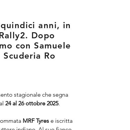
uindici anni, in
Rally2. Dopo
Como con Samuele
a Scuderia Ro
ento stagionale che segna 
l 
24 al 26 ottobre 2025
.
gommata 
MRF Tyres
 e iscritta 
uttore indiano. Al suo fianco, 