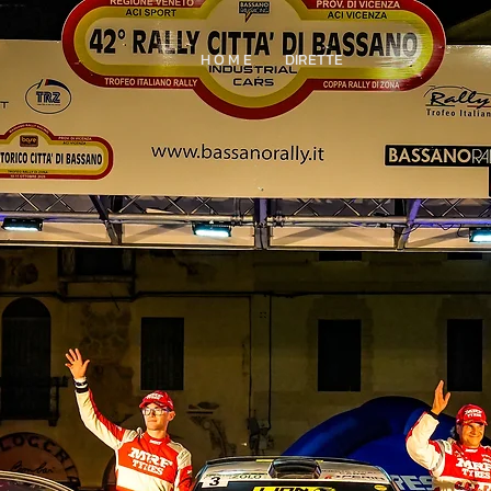
H O M E
DIRETTE