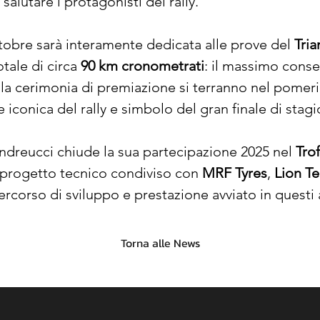
salutare i protagonisti del rally.
tobre sarà interamente dedicata alle prove del 
Tria
tale di circa 
90 km cronometrati
: il massimo conse
 e la cerimonia di premiazione si terranno nel pomeri
e iconica del rally e simbolo del gran finale di stag
reucci chiude la sua partecipazione 2025 nel 
Trof
 progetto tecnico condiviso con 
MRF Tyres
, 
Lion T
ercorso di sviluppo e prestazione avviato in questi 
Torna alle News