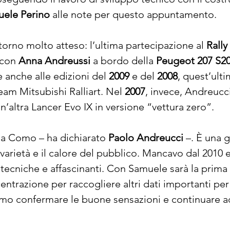
ele Perino
 alle note per questo appuntamento.
itorno molto atteso: l’ultima partecipazione al 
Rall
con 
Anna Andreussi
 a bordo della 
Peugeot 207 S2
anche alle edizioni del 
2009
 e del 
2008
, quest’ult
team Mitsubishi Ralliart. Nel 
2007
, invece, Andreucci
n’altra Lancer Evo IX in versione “vettura zero”.
 a Como – ha dichiarato 
Paolo Andreucci
 –. È una 
arietà e il calore del pubblico. Mancavo dal 2010 e
 tecniche e affascinanti. Con Samuele sarà la prima
ntrazione per raccogliere altri dati importanti per
amo confermare le buone sensazioni e continuare ad