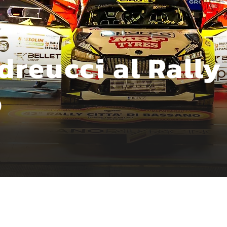
reucci al Rally
o