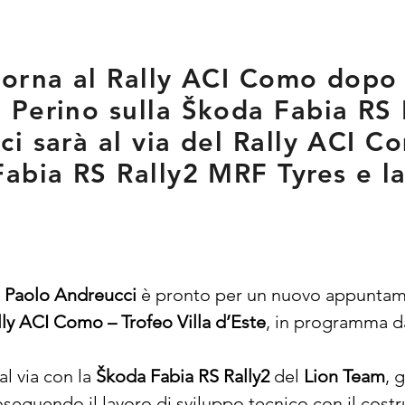
orna al Rally ACI Como dopo q
 Perino sulla Škoda Fabia RS 
ci sarà al via del Rally ACI 
abia RS Rally2 MRF Tyres e l
 
Paolo Andreucci
 è pronto per un nuovo appuntam
lly ACI Como – Trofeo Villa d’Este
, in programma da
l via con la 
Škoda Fabia RS Rally2
 del 
Lion Team
, 
oseguendo il lavoro di sviluppo tecnico con il costr