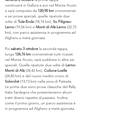
continuerà in Gallura e poi nel Monte Acuto 
e sarà composta da 
120,90 km
 cronometrati 
e sei prove speciali, quelle ripetute due 
volte di 
Tula-Erula
 (18,14 km), 
Su Filigosu-
Lerno
 (19,56 km) e 
Monti di Alà-Lerno
 (22,75 
km), con parco assistenza in programma ad 
Alghero a metà giornata.
Poi 
sabato 3 ottobre
 la seconda tappa, 
lunga 
124,76 km
 cronometrati tutti ricavati 
nel Monte Acuto, sarà suddivisa in altre sei 
speciali. Quelle ripetute due volte di 
Lerno-
Monti di Alà
 (24,42 km), 
Coiluna-Loelle
(24,83 km) e del nuovo inedito crono di 
Solorché
 (13,13 km) nella zona di Pattada. 
Le prime due sono prove classiche del Rally 
Italia Sardegna che presenteranno alcuni 
tratti diversi rispetto al passato. Inoltre, 
come il primo giorno, un parco assistenza è 
in programma ad Alghero a metà giornata.