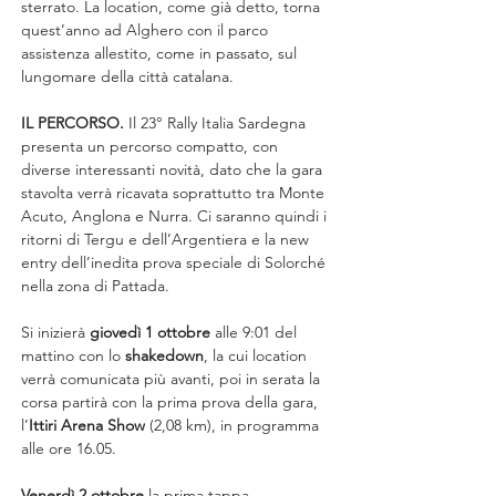
sterrato. La location, come già detto, torna 
quest’anno ad Alghero con il parco 
assistenza allestito, come in passato, sul 
lungomare della città catalana.
IL PERCORSO.
 Il 23° Rally Italia Sardegna 
presenta un percorso compatto, con 
diverse interessanti novità, dato che la gara 
stavolta verrà ricavata soprattutto tra Monte 
Acuto, Anglona e Nurra. Ci saranno quindi i 
ritorni di Tergu e dell’Argentiera e la new 
entry dell’inedita prova speciale di Solorché 
nella zona di Pattada.
Si inizierà 
giovedì 1 ottobre
 alle 9:01 del 
mattino con lo 
shakedown
, la cui location 
verrà comunicata più avanti, poi in serata la 
corsa partirà con la prima prova della gara, 
l’
Ittiri Arena Show
 (2,08 km), in programma 
alle ore 16.05.
Venerdì 2 ottobre
 la prima tappa 