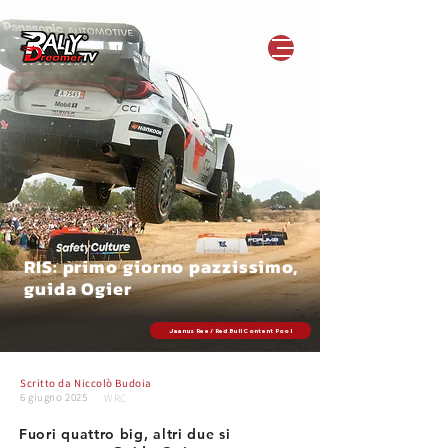
RIS: primo giorno pazzissimo,
guida Ogier
Jaanus Ree / Red Bull Content Pool
Scritto da
Niccolò Budoia
6 giugno 2025
WRC
Fuori quattro big, altri due si