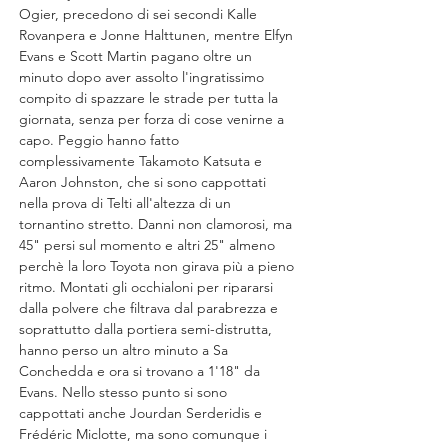
Ogier, precedono di sei secondi Kalle 
Rovanpera e Jonne Halttunen, mentre Elfyn 
Evans e Scott Martin pagano oltre un 
minuto dopo aver assolto l'ingratissimo 
compito di spazzare le strade per tutta la 
giornata, senza per forza di cose venirne a 
capo. Peggio hanno fatto 
complessivamente Takamoto Katsuta e 
Aaron Johnston, che si sono cappottati 
nella prova di Telti all'altezza di un 
tornantino stretto. Danni non clamorosi, ma 
45" persi sul momento e altri 25" almeno 
perchè la loro Toyota non girava più a pieno 
ritmo. Montati gli occhialoni per ripararsi 
dalla polvere che filtrava dal parabrezza e 
soprattutto dalla portiera semi-distrutta, 
hanno perso un altro minuto a Sa 
Conchedda e ora si trovano a 1'18" da 
Evans. Nello stesso punto si sono 
cappottati anche Jourdan Serderidis e 
Frédéric Miclotte, ma sono comunque i 