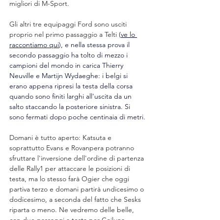
migliori di M-Sport.
Gli altri tre equipaggi Ford sono usciti 
proprio nel primo passaggio a Telti 
(
ve lo 
raccontiamo qui
), e nella stessa prova il 
secondo passaggio ha tolto di mezzo i 
campioni del mondo in carica Thierry 
Neuville e Martijn Wydaeghe: i belgi si 
erano appena ripresi la testa della corsa 
quando sono finiti larghi all'uscita da un 
salto staccando la posteriore sinistra. Si 
sono fermati dopo poche centinaia di metri.
Domani è tutto aperto: Katsuta e 
soprattutto Evans e Rovanpera potranno 
sfruttare l'inversione dell'ordine di partenza 
delle Rally1 per attaccare le posizioni di 
testa, ma lo stesso farà Ogier che oggi 
partiva terzo e domani partirà undicesimo o 
dodicesimo, a seconda del fatto che Sesks 
riparta o meno. Ne vedremo delle belle, 