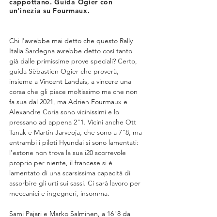
cappottano. Guida Ogier con
un'inezia su Fourmaux.
Chi l'avrebbe mai detto che questo Rally 
Italia Sardegna avrebbe detto così tanto 
già dalle primissime prove speciali? Certo, 
guida Sèbastien Ogier che proverà, 
insieme a Vincent Landais, a vincere una 
corsa che gli piace moltissimo ma che non 
fa sua dal 2021, ma Adrien Fourmaux e 
Alexandre Coria sono vicinissimi e lo 
pressano ad appena 2"1. Vicini anche Ott 
Tanak e Martin Jarveoja, che sono a 7"8, ma 
entrambi i piloti Hyundai si sono lamentati: 
l'estone non trova la sua i20 scorrevole 
proprio per niente, il francese si è 
lamentato di una scarsissima capacità di 
assorbire gli urti sui sassi. Ci sarà lavoro per 
meccanici e ingegneri, insomma.
Sami Pajari e Marko Salminen, a 16"8 da 