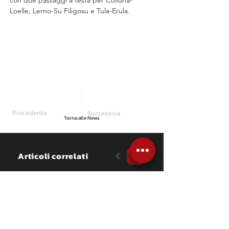
con due passaggi a testa per Coiluna-
Loelle, Lerno-Su Filigosu e Tula-Erula.
Precedente
Successiva
Torna alle News
Articoli correlati
NEWS
Pajari, il bis che entra 
nella storia: numeri da 
record dopo dieci gare
Vincere è difficile. Ripetersi subito 
dopo l'esordio lo è ancora di più. 
Sami Pajari lo ha fatto a distanza 