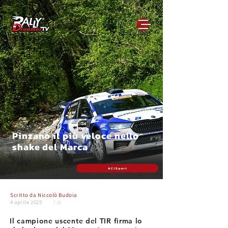
Pinzano il più veloce nello
shake del Marca
ACI Sport
Scritto da
Niccolò Budoia
4 aprile 2025
TIR
Il campione uscente del TIR firma lo