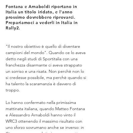
Fontana e Arnaboldi riportano in
Italia un titolo iridato, e l'anno
prossimo dovrebbero riprovarci.
Prepariamoci a vederli in Italia in
Rally2.
"Il nostro obiettivo è quello di diventare 
campioni del mondo". Quando ce lo aveva 
detto negli studi di Sportitalia con una 
franchezza disarmante ci aveva strappato 
un sorriso e una risata. Non perchè non lo 
si credesse possibile, ma perchè quando si 
ha talento la scaramanzia è davvero di 
troppo.
Lo hanno confermato nella primissima 
mattinata italiana, quando Matteo Fontana 
e Alessandro Arnaboldi hanno vinto il 
WRC3 ottenendo il massimo risultato con 
uno sforzo sovrumano anche se inverso: in 