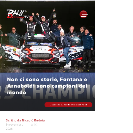
Non ci sono storie, Fontana e
Arnaboldi sono campioni del
mondo
Jaanus Ree / Red Bull Content Pool
Scritto da
Niccolò Budoia
9 novembre
WRC
2025