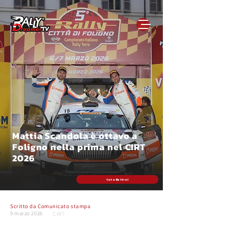
Mattia Scandola è ottavo a
Foligno nella prima nel CIRT
2026
foto Bettiol
Scritto da
Comunicato stampa
9 marzo 2026
CIRT