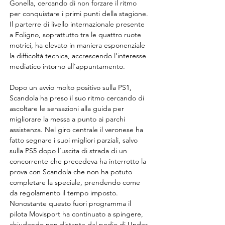
Gonella, cercando di non forzare il ritmo 
per conquistare i primi punti della stagione. 
Il parterre di livello internazionale presente 
a Foligno, soprattutto tra le quattro ruote 
motrici, ha elevato in maniera esponenziale 
la difficoltà tecnica, accrescendo l’interesse 
mediatico intorno all’appuntamento.
Dopo un avvio molto positivo sulla PS1, 
Scandola ha preso il suo ritmo cercando di 
ascoltare le sensazioni alla guida per 
migliorare la messa a punto ai parchi 
assistenza. Nel giro centrale il veronese ha 
fatto segnare i suoi migliori parziali, salvo 
sulla PS5 dopo l’uscita di strada di un 
concorrente che precedeva ha interrotto la 
prova con Scandola che non ha potuto 
completare la speciale, prendendo come 
da regolamento il tempo imposto. 
Nonostante questo fuori programma il 
pilota Movisport ha continuato a spingere, 
chiudendo non distante dal podio di Under 