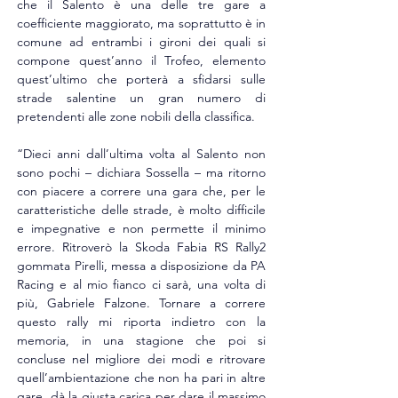
che il Salento è una delle tre gare a 
coefficiente maggiorato, ma soprattutto è in 
comune ad entrambi i gironi dei quali si 
compone quest’anno il Trofeo, elemento 
quest’ultimo che porterà a sfidarsi sulle 
strade salentine un gran numero di 
pretendenti alle zone nobili della classifica.
“Dieci anni dall’ultima volta al Salento non 
sono pochi – dichiara Sossella – ma ritorno 
con piacere a correre una gara che, per le 
caratteristiche delle strade, è molto difficile 
e impegnative e non permette il minimo 
errore. Ritroverò la Skoda Fabia RS Rally2 
gommata Pirelli, messa a disposizione da PA 
Racing e al mio fianco ci sarà, una volta di 
più, Gabriele Falzone. Tornare a correre 
questo rally mi riporta indietro con la 
memoria, in una stagione che poi si 
concluse nel migliore dei modi e ritrovare 
quell’ambientazione che non ha pari in altre 
gare, dà la giusta carica per dare il massimo 