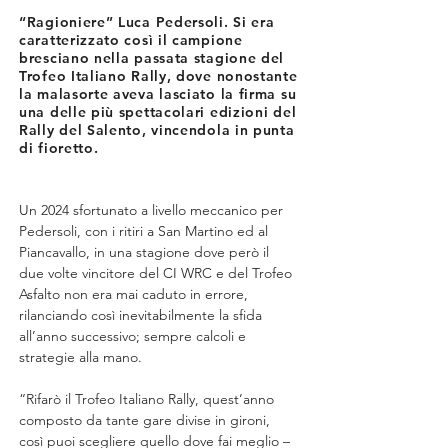
“Ragioniere” Luca Pedersoli. Si era
caratterizzato così il campione
bresciano nella passata stagione del
Trofeo Italiano Rally, dove nonostante
la malasorte aveva lasciato la firma su
una delle più spettacolari edizioni del
Rally del Salento, vincendola in punta
di fioretto.
Un 2024 sfortunato a livello meccanico per 
Pedersoli, con i ritiri a San Martino ed al 
Piancavallo, in una stagione dove però il 
due volte vincitore del CI WRC e del Trofeo 
Asfalto non era mai caduto in errore, 
rilanciando così inevitabilmente la sfida 
all’anno successivo; sempre calcoli e 
strategie alla mano.
“Rifarò il Trofeo Italiano Rally, quest’anno 
composto da tante gare divise in gironi, 
così puoi scegliere quello dove fai meglio – 