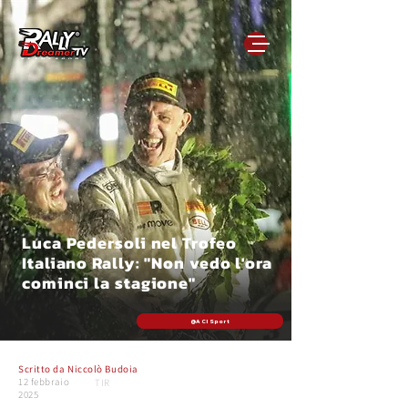
Luca Pedersoli nel Trofeo
Italiano Rally: "Non vedo l'ora
cominci la stagione"
@ACI Sport
Scritto da
Niccolò Budoia
12 febbraio
TIR
2025