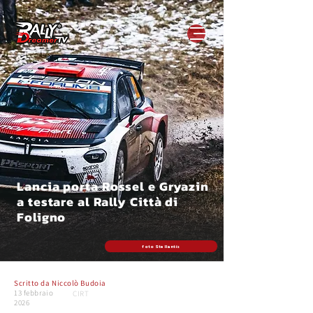
Lancia porta Rossel e Gryazin
a testare al Rally Città di
Foligno
foto Stellantis
Scritto da
Niccolò Budoia
13 febbraio
CIRT
2026