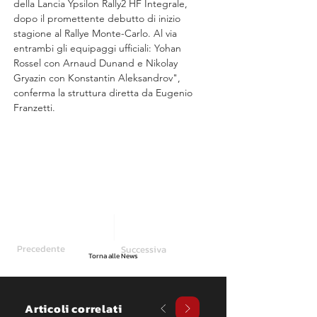
della Lancia Ypsilon Rally2 HF Integrale, 
dopo il promettente debutto di inizio 
stagione al Rallye Monte-Carlo. Al via 
entrambi gli equipaggi ufficiali: Yohan 
Rossel con Arnaud Dunand e Nikolay 
Gryazin con Konstantin Aleksandrov", 
conferma la struttura diretta da Eugenio 
Franzetti.
Precedente
Successiva
Torna alle News
Articoli correlati