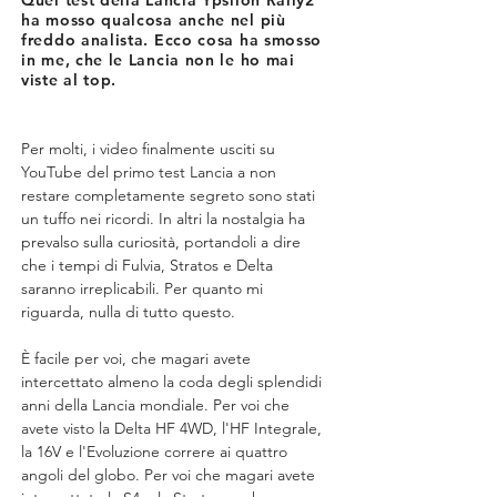
Quel test della Lancia Ypsilon Rally2
ha mosso qualcosa anche nel più
freddo analista. Ecco cosa ha smosso
in me, che le Lancia non le ho mai
viste al top.
Per molti, i video finalmente usciti su 
YouTube del primo test Lancia a non 
restare completamente segreto sono stati 
un tuffo nei ricordi. In altri la nostalgia ha 
prevalso sulla curiosità, portandoli a dire 
che i tempi di Fulvia, Stratos e Delta 
saranno irreplicabili. Per quanto mi 
riguarda, nulla di tutto questo.
È facile per voi, che magari avete 
intercettato almeno la coda degli splendidi 
anni della Lancia mondiale. Per voi che 
avete visto la Delta HF 4WD, l'HF Integrale, 
la 16V e l'Evoluzione correre ai quattro 
angoli del globo. Per voi che magari avete 