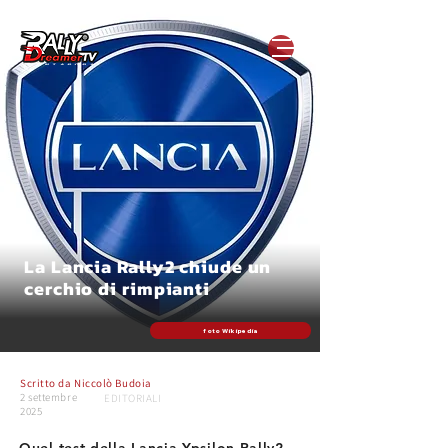
La Lancia Rally2 chiude un
cerchio di rimpianti
foto Wikipedia
Scritto da
Niccolò Budoia
2 settembre
EDITORIALI
2025