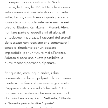
E i rimpianti sono presto detti. Noi le 
Stratos, le Fulvia, le 037, le Delta le abbiamo 
viste correre solo nei rally storici. E quante 
volte, fra noi, ci si diceva di quale peccato 
fosse stato non godersele nelle mani e nei 
piedi di Biasion, Kankkunen, Munari, Alen, 
non fare parte di quegli anni di gioia, di 
entusiasmo in purezza. I racconti dei grandi 
del passato non facevano che aumentare il 
senso di rimpianto per un passato 
impossibile, per un futuro mai all'altezza. 
Adesso si apre una nuova possibilità, e 
nuovi racconti potranno dipanarsi.
Per questo, comunque andrà, i due 
commenti che ho sui polpastrelli non hanno 
niente a che fare col mio essere giornalista. 
L'appassionato dice solo "che bello". E il 
non ancora trentenne che non ha vissuto il 
dominio Lancia degli anni Settanta, Ottanta 
e Novanta può solo dire "grazie", 