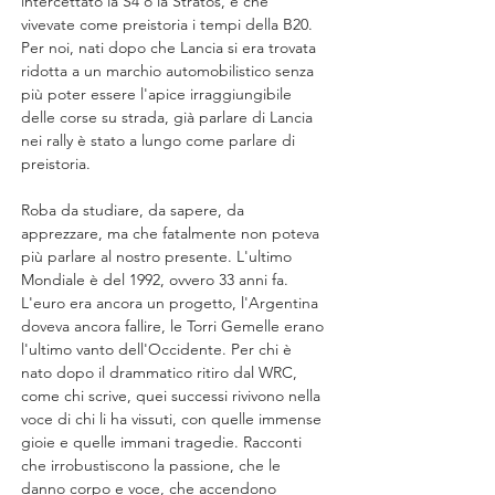
intercettato la S4 o la Stratos, e che 
vivevate come preistoria i tempi della B20. 
Per noi, nati dopo che Lancia si era trovata 
ridotta a un marchio automobilistico senza 
più poter essere l'apice irraggiungibile 
delle corse su strada, già parlare di Lancia 
nei rally è stato a lungo come parlare di 
preistoria.
Roba da studiare, da sapere, da 
apprezzare, ma che fatalmente non poteva 
più parlare al nostro presente. L'ultimo 
Mondiale è del 1992, ovvero 33 anni fa. 
L'euro era ancora un progetto, l'Argentina 
doveva ancora fallire, le Torri Gemelle erano 
l'ultimo vanto dell'Occidente. Per chi è 
nato dopo il drammatico ritiro dal WRC, 
come chi scrive, quei successi rivivono nella 
voce di chi li ha vissuti, con quelle immense 
gioie e quelle immani tragedie. Racconti 
che irrobustiscono la passione, che le 
danno corpo e voce, che accendono 