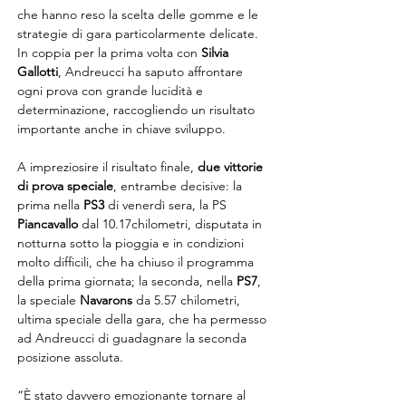
che hanno reso la scelta delle gomme e le 
strategie di gara particolarmente delicate. 
In coppia per la prima volta con 
Silvia 
Gallotti
, Andreucci ha saputo affrontare 
ogni prova con grande lucidità e 
determinazione, raccogliendo un risultato 
importante anche in chiave sviluppo.
A impreziosire il risultato finale, 
due vittorie 
di prova speciale
, entrambe decisive: la 
prima nella 
PS3
 di venerdì sera, la PS 
Piancavallo
 dal 10.17chilometri, disputata in 
notturna sotto la pioggia e in condizioni 
molto difficili, che ha chiuso il programma 
della prima giornata; la seconda, nella 
PS7
, 
la speciale 
Navarons
 da 5.57 chilometri, 
ultima speciale della gara, che ha permesso 
ad Andreucci di guadagnare la seconda 
posizione assoluta.
“È stato davvero emozionante tornare al 