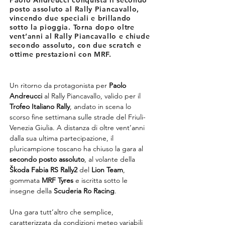
Paolo Andreucci conquista il secondo
posto assoluto al Rally Piancavallo,
vincendo due speciali e brillando
sotto la pioggia. Torna dopo oltre
vent’anni al Rally Piancavallo e chiude
secondo assoluto, con due scratch e
ottime prestazioni con MRF.
Un ritorno da protagonista per 
Paolo 
Andreucci
 al Rally Piancavallo, valido per il 
Trofeo Italiano Rally
, andato in scena lo 
scorso fine settimana sulle strade del Friuli-
Venezia Giulia. A distanza di oltre vent’anni 
dalla sua ultima partecipazione, il 
pluricampione toscano ha chiuso la gara al 
secondo posto assoluto
, al volante della 
Škoda Fabia RS Rally2
 del 
Lion Team
, 
gommata 
MRF Tyres
 e iscritta sotto le 
insegne della 
Scuderia Ro Racing
.
Una gara tutt’altro che semplice, 
caratterizzata da condizioni meteo variabili 