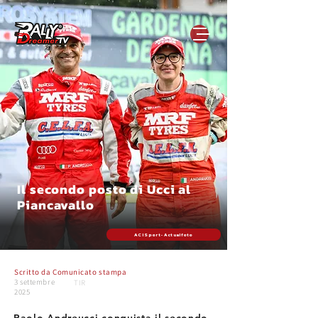
Il secondo posto di Ucci al
Piancavallo
ACI Sport - Actualfoto
Scritto da
Comunicato stampa
3 settembre
TIR
2025