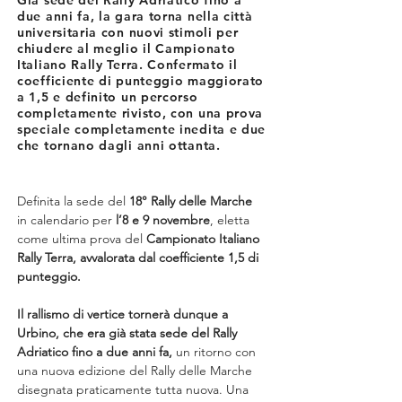
Già sede del Rally Adriatico fino a
due anni fa, la gara torna nella città
universitaria con nuovi stimoli per
chiudere al meglio il Campionato
Italiano Rally Terra. Confermato il
coefficiente di punteggio maggiorato
a 1,5 e definito un percorso
completamente rivisto, con una prova
speciale completamente inedita e due
che tornano dagli anni ottanta.
Definita la sede del 
18° Rally delle Marche
in calendario per 
l’8 e 9 novembre
, eletta 
come ultima prova del 
Campionato Italiano 
Rally Terra, avvalorata dal coefficiente 1,5 di 
punteggio.
Il rallismo di vertice tornerà dunque a 
Urbino, che era già stata sede del Rally 
Adriatico fino a due anni fa, 
un ritorno con 
una nuova edizione del Rally delle Marche 
disegnata praticamente tutta nuova. Una 