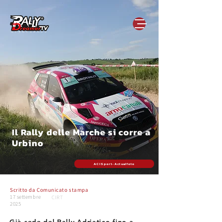
Il Rally delle Marche si corre a
Urbino
ACI Sport - Actualfoto
Scritto da
Comunicato stampa
17 settembre
CIRT
2025