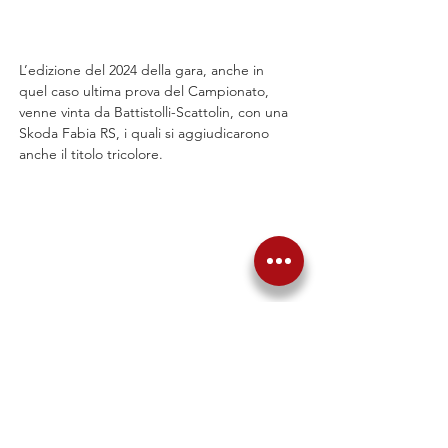
L’edizione del 2024 della gara, anche in 
quel caso ultima prova del Campionato, 
venne vinta da Battistolli-Scattolin, con una 
Skoda Fabia RS, i quali si aggiudicarono 
anche il titolo tricolore.
Precedente
Successiva
Torna alle News
Articoli correlati