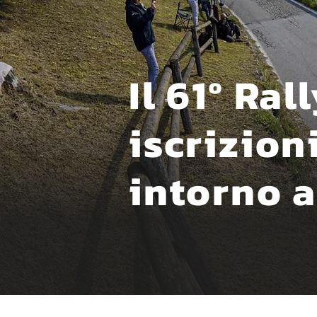
Il 61º Ra
iscrizion
intorno a