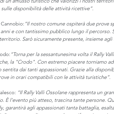
 un afflusso turistico che valorizzi i nostri territo
ulle disponibilità delle attività ricettive”. 
i Cannobio:
“Il nostro comune ospiterà due prove sp
anni e con tantissimo pubblico lungo il percorso. Si
rritorio. Sarò sicuramente presente, insieme agli a
rodo:
“Torna per la sessantunesima volta il Rally Val
che, la "Crodo". Con estremo piacere torniamo ad o
sentita dai tanti appassionati. Grazie alla disponib
rove in orari compatibili con le attività turistiche”.
alesco: 
“Il Rally Valli Ossolane rappresenta un gran 
rio. È l’evento più atteso, trascina tante persone. 
ly, garantirà agli appassionati tanta battaglia, esalt