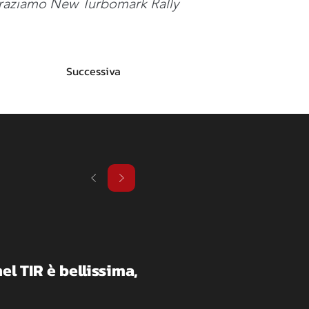
ngraziamo New Turbomark Rally 
Successiva
l TIR è bellissima, 