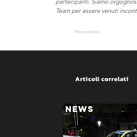
partecipanti. Siamo orgoglios
Team per essere venuti incontr
Precedente
Articoli correlati
NEWS