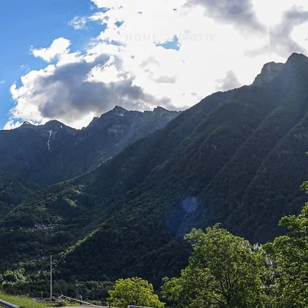
H O M E
DIRETTE