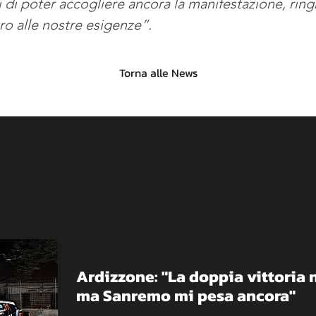
i di poter accogliere ancora la manifestazione, ri
o alle nostre esigenze”. 
Torna alle News
Ardizzone: "La doppia vittoria ne
ma Sanremo mi pesa ancora"