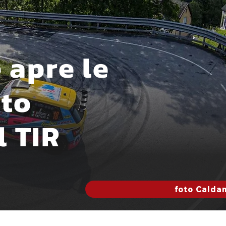
e apre le
nto
l TIR
foto Caldan