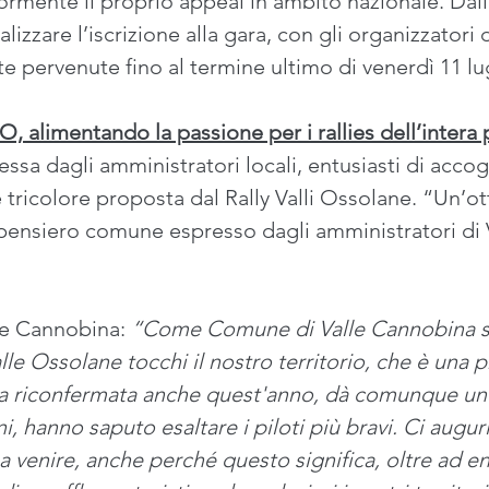
ormente il proprio appeal in ambito nazionale. Dall
alizzare l’iscrizione alla gara, con gli organizzator
te pervenute fino al termine ultimo di venerdì 11 lug
, alimentando la passione per i rallies dell’intera 
sa dagli amministratori locali, entusiasti di accogli
e tricolore proposta dal Rally Valli Ossolane. “Un’o
l pensiero comune espresso dagli amministratori di
le Cannobina: 
“Come Comune di Valle Cannobina s
alle Ossolane tocchi il nostro territorio, che è una p
ta riconfermata anche quest'anno, dà comunque un v
ni, hanno saputo esaltare i piloti più bravi. Ci augur
venire, anche perché questo significa, oltre ad entr