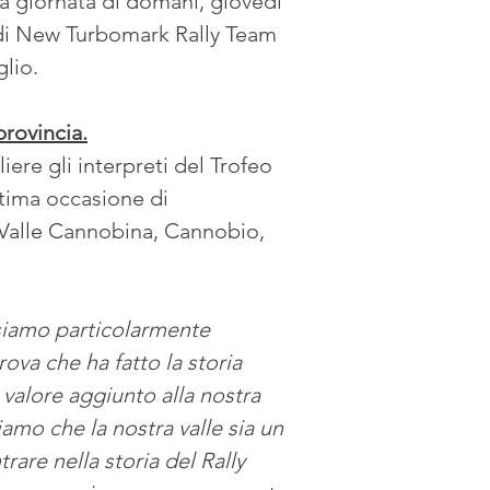
a giornata di domani, giovedì 
i di New Turbomark Rally Team 
lio. 
provincia.
ere gli interpreti del Trofeo 
ttima occasione di 
 Valle Cannobina, Cannobio, 
iamo particolarmente 
rova che ha fatto la storia 
alore aggiunto alla nostra 
iamo che la nostra valle sia un 
are nella storia del Rally 