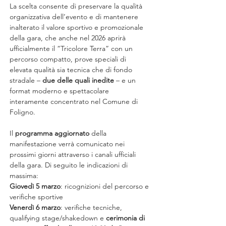
La scelta consente di preservare la qualità 
organizzativa dell’evento e di mantenere 
inalterato il valore sportivo e promozionale 
della gara, che anche nel 2026 aprirà 
ufficialmente il “Tricolore Terra” con un 
percorso compatto, prove speciali di 
elevata qualità sia tecnica che di fondo 
stradale – 
due delle quali inedite
 – e un 
format moderno e spettacolare 
interamente concentrato nel Comune di 
Foligno.
Il 
programma aggiornato
 della 
manifestazione verrà comunicato nei 
prossimi giorni attraverso i canali ufficiali 
della gara. Di seguito le indicazioni di 
massima:
Giovedì 5 marzo
: ricognizioni del percorso e 
verifiche sportive
Venerdì 6 marzo
: verifiche tecniche, 
qualifying stage/shakedown e 
cerimonia di