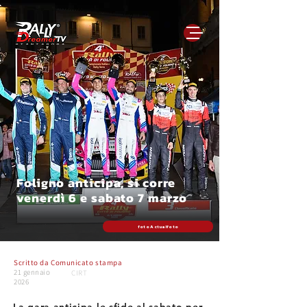
Foligno anticipa, si corre
venerdì 6 e sabato 7 marzo
foto Actualfoto
Scritto da
Comunicato stampa
21 gennaio
CIRT
2026