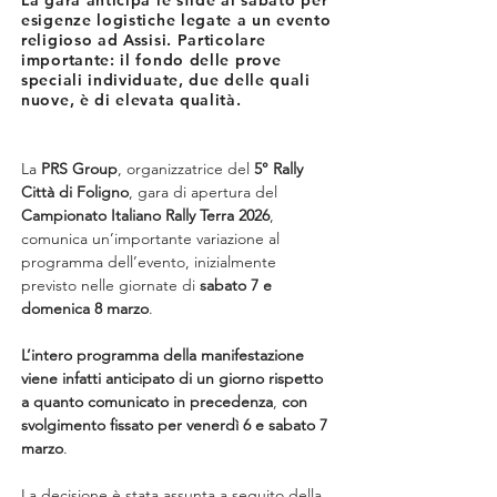
La gara anticipa le sfide al sabato per
esigenze logistiche legate a un evento
religioso ad Assisi. Particolare
importante: il fondo delle prove
speciali individuate, due delle quali
nuove, è di elevata qualità.
La 
PRS Group
, organizzatrice del 
5° Rally 
Città di Foligno
, gara di apertura del 
Campionato Italiano Rally Terra 2026
, 
comunica un’importante variazione al 
programma dell’evento, inizialmente 
previsto nelle giornate di 
sabato 7 e 
domenica 8 marzo
.
L’intero programma della manifestazione 
viene infatti anticipato di un giorno rispetto 
a quanto comunicato in precedenza
,
 con 
svolgimento fissato per venerdì 6 e sabato 7 
marzo
.
La decisione è stata assunta a seguito della 