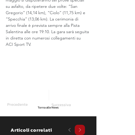
maggio si disputeranno sei prove speciali 
su asfalto, da ripetere due volte: “San 
Gregorio” (14,14 km), “Ciolo” (11,75 km) e 
“Specchia” (13,06 km). La cerimonia di 
arrivo finale è prevista sempre alla Pista 
Salentina alle ore 19:10. La gara sarà seguita 
in diretta con numerosi collegamenti su 
ACI Sport TV.
Precedente
Successiva
Torna alle News
Articoli correlati