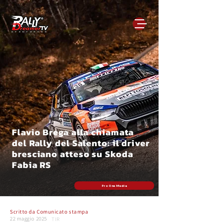
Flavio Brega alla chiamata
del Rally del Salento: il driver
bresciano atteso su Skoda
Fabia RS
Pro One Media
Scritto da
Comunicato stampa
22 maggio 2025
TIR