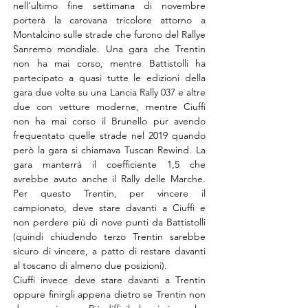
nell’ultimo fine settimana di novembre 
porterà la carovana tricolore attorno a 
Montalcino sulle strade che furono del Rallye 
Sanremo mondiale. Una gara che Trentin 
non ha mai corso, mentre Battistolli ha 
partecipato a quasi tutte le edizioni della 
gara due volte su una Lancia Rally 037 e altre 
due con vetture moderne, mentre Ciuffi 
non ha mai corso il Brunello pur avendo 
frequentato quelle strade nel 2019 quando 
però la gara si chiamava Tuscan Rewind. La 
gara manterrà il coefficiente 1,5 che 
avrebbe avuto anche il Rally delle Marche. 
Per questo Trentin, per vincere il 
campionato, deve stare davanti a Ciuffi e 
non perdere più di nove punti da Battistolli 
(quindi chiudendo terzo Trentin sarebbe 
sicuro di vincere, a patto di restare davanti 
al toscano di almeno due posizioni).
Ciuffi invece deve stare davanti a Trentin 
oppure finirgli appena dietro se Trentin non 