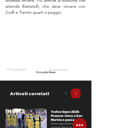
dovesse vincere. Più difficile la missione che 
attende Battistolli, che deve vincere con 
Ciuffi e Trentin quarti o peggio.
Precedente
Successiva
Torna alle News
Articoli correlati
NEWS
Trofeo Open 2026: 
Prosenc vince a San 
Marino e passa al 
comando
Il terzo appuntamento della 
stagione rimescola la classifica 