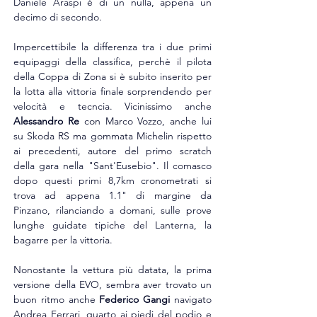
Daniele Araspi è di un nulla, appena un 
decimo di secondo.
Impercettibile la differenza tra i due primi 
equipaggi della classifica, perchè il pilota 
della Coppa di Zona si è subito inserito per 
la lotta alla vittoria finale sorprendendo per 
velocità e tecncia. Vicinissimo anche 
Alessandro Re
 con Marco Vozzo, anche lui 
su Skoda RS ma gommata Michelin rispetto 
ai precedenti, autore del primo scratch 
della gara nella "Sant'Eusebio". Il comasco 
dopo questi primi 8,7km cronometrati si 
trova ad appena 1.1" di margine da 
Pinzano, rilanciando a domani, sulle prove 
lunghe guidate tipiche del Lanterna, la 
bagarre per la vittoria. 
Nonostante la vettura più datata, la prima 
versione della EVO, sembra aver trovato un 
buon ritmo anche 
Federico Gangi
 navigato 
Andrea Ferrari, quarto ai piedi del podio e 