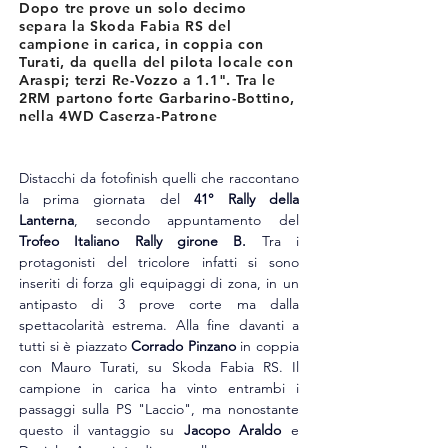
Dopo tre prove un solo decimo
separa la Skoda Fabia RS del
campione in carica, in coppia con
Turati, da quella del pilota locale con
Araspi; terzi Re-Vozzo a 1.1". Tra le
2RM partono forte Garbarino-Bottino,
nella 4WD Caserza-Patrone
Distacchi da fotofinish quelli che raccontano 
la prima giornata del 
41° Rally della 
Lanterna
, secondo appuntamento del 
Trofeo Italiano Rally girone B.
 Tra i 
protagonisti del tricolore infatti si sono 
inseriti di forza gli equipaggi di zona, in un 
antipasto di 3 prove corte ma dalla 
spettacolarità estrema. Alla fine davanti a 
tutti si è piazzato 
Corrado Pinzano
 in coppia 
con Mauro Turati, su Skoda Fabia RS. Il 
campione in carica ha vinto entrambi i 
passaggi sulla PS "Laccio", ma nonostante 
questo il vantaggio su 
Jacopo Araldo
 e 