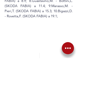
FABIA) a 8.9; 8.Guastavino,M. - Bottini,L. 
(SKODA FABIA) a 11.4; 9.Marasso,M. - 
Pieri,T. (SKODA FABIA) a 15.3; 10.Bigazzi,D. 
- Rovetta,F. (SKODA FABIA) a 19.1;
Precedente
Successiva
Torna alle News
Articoli correlati
NEWS
Ardizzone: "La doppia 
vittoria nel TIR è 
bellissima, ma Sanremo 