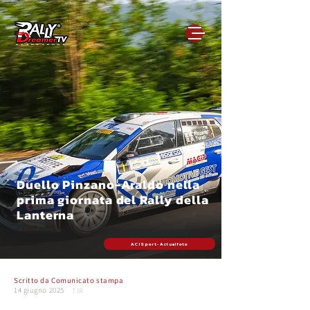
Duello Pinzano-Araldo nella
prima giornata del Rally della
Lanterna
ACI Sport - Actualfoto
Scritto da
Comunicato stampa
14 giugno 2025
TIR