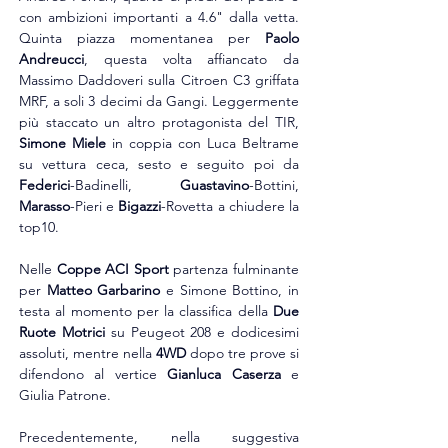
con ambizioni importanti a 4.6" dalla vetta. 
Quinta piazza momentanea per 
Paolo 
Andreucci
, questa volta affiancato da 
Massimo Daddoveri sulla Citroen C3 griffata 
MRF, a soli 3 decimi da Gangi. Leggermente 
più staccato un altro protagonista del TIR, 
Simone Miele
 in coppia con Luca Beltrame 
su vettura ceca, sesto e seguito poi da 
Federici
-Badinelli, 
Guastavino
-Bottini, 
Marasso
-Pieri e 
Bigazzi
-Rovetta a chiudere la 
top10. 
Nelle 
Coppe ACI Sport
 partenza fulminante 
per 
Matteo Garbarino
 e Simone Bottino, in 
testa al momento per la classifica della 
Due 
Ruote Motrici
 su Peugeot 208 e dodicesimi 
assoluti, mentre nella 
4WD
 dopo tre prove si 
difendono al vertice 
Gianluca Caserza
 e 
Giulia Patrone. 
Precedentemente, nella suggestiva 