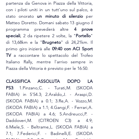
partenza da Genova in Piazza della Vittoria, 
con i piloti uniti in un tutt'uno sul palco, è 
stato onorato 
un minuto di silenzio
 per 
Matteo Doretto. Domani sabato 13 giugno il 
programma prevederà altre 
4 prove 
speciali
, 2 da ripetere 2 volte, la "
Portello
" 
di 13,68km e la "
Brugneto
" di 24,21km. Il 
primo giro inizierà alle 
09:40 con ACI Sport 
TV
 a raccontare lo spettacolo del Trofeo 
Italiano Rally, mentre l'arrivo sempre in 
Piazza della Vittoria è previsto per le 16:50.  
CLASSIFICA ASSOLUTA DOPO LA 
PS3
: 1.Pinzano,C. - Turati,M. (SKODA 
FABIA) in 5'54.3; 2.Araldo,J. - Araspi,D. 
(SKODA FABIA) a 0.1; 
3.Re
,A. - Vozzo,M. 
(SKODA FABIA) a 1.1; 4.Gangi,F. - Ferrari,A. 
(SKODA FABIA) a 4.6; 5.Andreucci,P. - 
Daddoveri,M. (CITROEN C3) a 4.9; 
6.Miele,S. - Beltrame,L. (SKODA FABIA) a 
7.1; 7.Federici,F. - Badinelli,E. (SKODA 