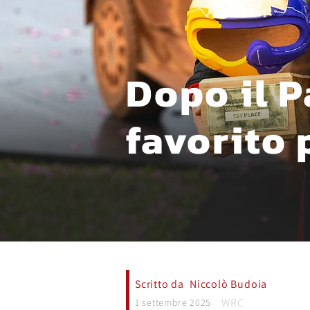
Dopo il P
favorito 
Scritto da
Niccolò Budoia
WRC
1 settembre 2025