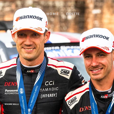
H O M E
DIRETTE