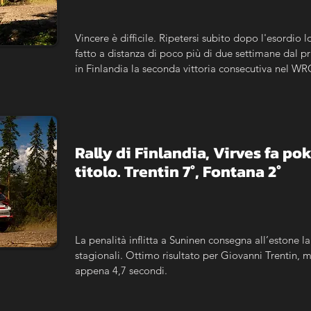
Vincere è difficile. Ripetersi subito dopo l'esordio l
fatto a distanza di poco più di due settimane dal p
in Finlandia la seconda vittoria consecutiva nel WRC
carriera. Un risultato che, più ancora della cronaca d
numeri la dimensione della sua crescita.
Rally di Finlandia, Virves fa poke
titolo. Trentin 7°, Fontana 2°
La penalità inflitta a Suninen consegna all’estone la
stagionali. Ottimo risultato per Giovanni Trentin, m
appena 4,7 secondi.