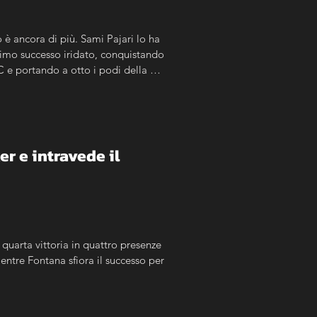
o è ancora di più. Sami Pajari lo ha 
rimo successo iridato, conquistando 
 e portando a otto i podi della 
el rally, racconta attraverso i 
r e intravede il 
 quarta vittoria in quattro presenze 
entre Fontana sfiora il successo per 