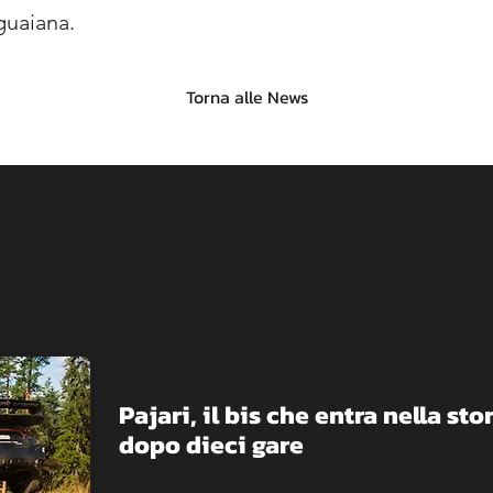
guaiana.
Torna alle News
Pajari, il bis che entra nella sto
dopo dieci gare