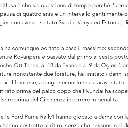
diffusa è che sia questione di tempo perchè l'uomo
pausa di quattro anni e un intervallo gentilmente 
Ogier non avesse saltato Svezia, Kenya ed Estonia,
ma ha comunque portato a casa il massimo: secondo 
ntre Rovanpera è passato dal primo al sesto posto
che Ott Tanak, a -18 da Evans e a -9 da Ogier, è a
ture nonostante due forature, ha limitato i danni s
aux. Il francese, a lungo secondo ma scaraventato q
 ritirato prima del palco dopo che Hyundai ha scop
solvere prima del Cile senza incorrere in penalità.
re le Ford Puma Rally1 hanno giocato a dama con la
e hanno costrette al ritiro, senza che nessuno dei du