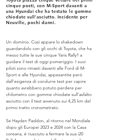
Toyota piazza cinque vetture nei primi
cinque posti, con M-Sport davanti a
una Hyundai che ha testato le gomme
chiodate sull'asciutto. Incidente per
Neuville, pochi danni.
Un dominio. Così appare lo shakedown 
guardandolo con gli occhi di Toyota, che ha 
messo tutte le sue cinque Yaris Rally1 a 
guidare il test di oggi pomeriggio. I suoi 
piloti sono rimasti davanti alle Ford di M-
Sport e alle Hyundai, appesantite però 
dall'esigenza di condurre test per capire 
quanto avrebbero potuto perdere per 
chilometro con gomme chiodate sull'asfalto 
asciutto con il test avvenuto sui 4,25 km del 
primo tratto cronometrato.
Se Hayden Paddon, al ritorno nel Mondiale 
dopo gli Europei 2023 e 2024 con la Casa 
coreana, è riusciuto a fermare la sua i20 