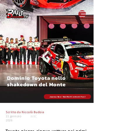
Dominio Toyota nello
shakedown del Monte
Jaanus Ree / Red Bull Content Pool
Scritto da
Niccolò Budoia
21 gennaio
WRC
2026