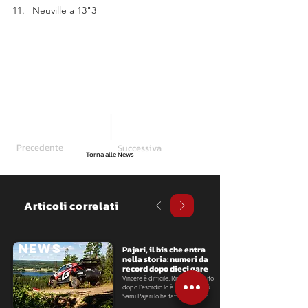
Neuville a 13"3
Precedente
Successiva
Torna alle News
Articoli correlati
NEWS
Pajari, il bis che entra 
nella storia: numeri da 
record dopo dieci gare
Vincere è difficile. Ripetersi subito 
dopo l'esordio lo è ancora di più. 
Sami Pajari lo ha fatto a distanza 
di poco più di due settimane dal 