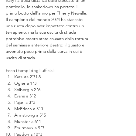
Rally1 a poca distanza dallo steccato di un 
ponticello, lo shakedown ha portato il 
primo botto dell'anno per Thierry Neuville. 
Il campione del mondo 2024 ha staccato 
una ruota dopo aver impattato contro un 
terrapieno, ma la sua uscita di strada 
potrebbe essere stata causata dalla rottura 
del semiasse anteriore destro: il guasto è 
avvenuto poco prima della curva in cui è 
uscito di strada.
Ecco i tempi degli ufficiali:
Katsuta 2'31.8
Ogier a 1"3
Solberg a 2"6
Evans a 3"2
Pajari a 3"3
McErlean a 5"0
Armstrong a 5"5
Munster a 6"1
Fourmaux a 9"7 
Paddon a 10"3