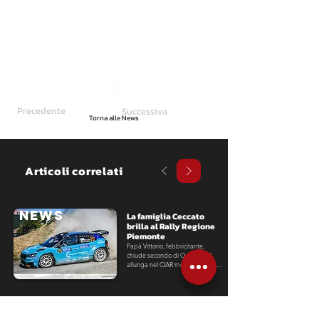
Precedente
Successiva
Torna alle News
Articoli correlati
NEWS
La famiglia Ceccato 
brilla al Rally Regione 
Piemonte
Papà Vittorio, febbricitante, 
chiude secondo di Over 55 ed 
allunga nel CIAR mentre il figlio 
Giovanni debutta sulla Fabia RS 
con un ottavo assoluto in CRZ.