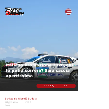
Italiano Promozione 2026, chi
lo potrà correre? Sarà caccia
apertissima
foto ACI Sport - Actualfoto
Scritto da
Niccolò Budoia
28 gennaio
CIAR
2026