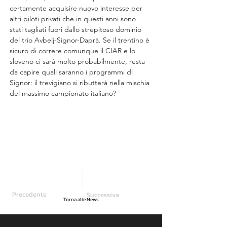
certamente acquisire nuovo interesse per 
altri piloti privati che in questi anni sono 
stati tagliati fuori dallo strepitoso dominio 
del trio Avbelj-Signor-Daprà. Se il trentino è 
sicuro di correre comunque il CIAR e lo 
sloveno ci sarà molto probabilmente, resta 
da capire quali saranno i programmi di 
Signor: il trevigiano si ributterà nella mischia 
del massimo campionato italiano?
Precedente
Successiva
Torna alle News