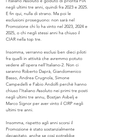
l’Italiano Assoluto e goduto di priorità FIA 
negli ultimi tre anni, quindi fra 2023 e 2025. 
E fin qui, nulla di strano. Ma poi le 
esclusioni proseguono: non sarà nel 
Promozione chi lo ha vinto nel 2023, 2024 e 
2025, o chi negli stessi anni ha chiuso il 
CIAR nella top tre.
Insomma, verranno esclusi ben dieci piloti 
fra quelli in attività che avremmo potuto 
vedere all'opera nell'Italiano-2. Non ci 
saranno Roberto Daprà, Giandomenico 
Basso, Andrea Crugnola, Simone 
Campedelli e Fabio Andolfi perchè hanno 
chiuso l’Italiano Assoluto nei primi tre posti 
negli ultimi tre annu, Bostjan Avbelj e 
Marco Signor per aver vinto il CIRP negli 
ultimi tre anni.
Insomma, rispetto agli anni scorsi il 
Promozione è stato sostanzialmente 
decapitato, anche se così potrebbe 