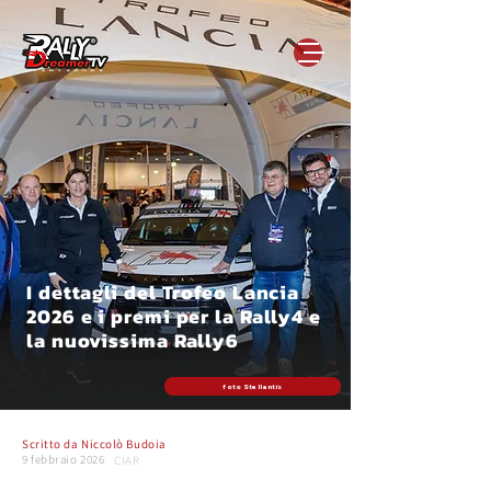
I dettagli del Trofeo Lancia
2026 e i premi per la Rally4 e
la nuovissima Rally6
foto Stellantis
Scritto da
Niccolò Budoia
9 febbraio 2026
CIAR