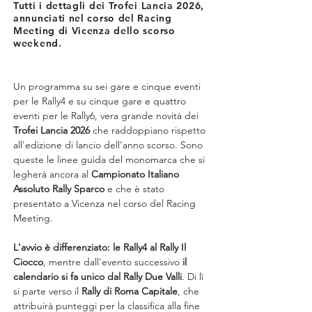
Tutti i dettagli dei Trofei Lancia 2026,
annunciati nel corso del Racing
Meeting di Vicenza dello scorso
weekend.
Un programma su sei gare e cinque eventi 
per le Rally4 e su cinque gare e quattro 
eventi per le Rally6, vera grande novità dei 
Trofei Lancia 2026
 che raddoppiano rispetto 
all'edizione di lancio dell'anno scorso. Sono 
queste le linee guida del monomarca che si 
legherà ancora al 
Campionato Italiano 
Assoluto Rally Sparco
 e che è stato 
presentato a Vicenza nel corso del Racing 
Meeting.
L'avvio è differenziato: le Rally4 al Rally Il 
Ciocco
, mentre dall'evento successivo 
il 
calendario si fa unico dal Rally Due Valli
. Di lì 
si parte verso il 
Rally di Roma Capitale
, che 
attribuirà punteggi per la classifica alla fine 