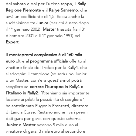
del sabato e poi per l'ultima tappa, il 
Rally 
Regione Piemonte
 e il 
Rallye Sanremo
, che 
avrà un coefficiente di 1,5. Resta anche la 
suddivisione fra 
Junior
 (per chi è nato dopo 
il 1° gennaio 2002), 
Master
 (nascita fra il 31 
dicembre 2001 e il 1° gennaio 1991) ed 
Expert
.
Il 
montepremi complessivo è di 160 mila 
euro
 oltre al 
programma ufficiale
 offerto al 
vincitore finale del Trofeo per le Rally4, che 
si sdoppia: il campione (se sarà uno Junior 
o un Master, com'era quest'anno) potrà 
scegliere se 
correre l'Europeo in Rally4 o 
l'Italiano in Rally2
: "Riteniamo sia importante 
lasciare ai piloti la possibilità di scegliere", 
ha sottolineato Eugenio Franzetti, direttore 
di Lancia Corse. Restano anche i vari premi 
dati gara per gare, con questo schema. 
Junior e Master
 avranno 5 mila euro al 
vincitore di gara, 3 mila euro al secondo e 