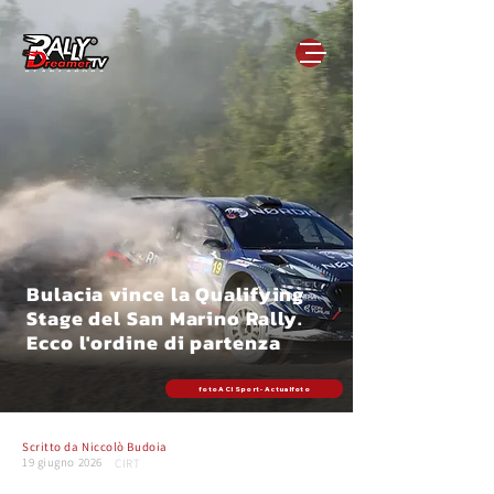
Bulacia vince la Qualifying
Stage del San Marino Rally.
Ecco l'ordine di partenza
foto ACI Sport - Actualfoto
Scritto da
Niccolò Budoia
19 giugno 2026
CIRT