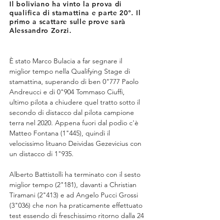
Il boliviano ha vinto la prova di
qualifica di stamattina e parte 20°. Il
primo a scattare sulle prove sarà
Alessandro Zorzi.
È stato Marco Bulacia a far segnare il 
miglior tempo nella Qualifying Stage di 
stamattina, superando di ben 0"777 Paolo 
Andreucci e di 0"904 Tommaso Ciuffi, 
ultimo pilota a chiudere quel tratto sotto il 
secondo di distacco dal pilota campione 
terra nel 2020. Appena fuori dal podio c'è 
Matteo Fontana (1"445), quindi il 
velocissimo lituano Deividas Gezevicius con 
un distacco di 1"935.
Alberto Battistolli ha terminato con il sesto 
miglior tempo (2"181), davanti a Christian 
Tiramani (2"413) e ad Angelo Pucci Grossi 
(3"036) che non ha praticamente effettuato 
test essendo di freschissimo ritorno dalla 24 