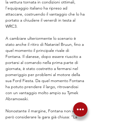
la vettura tornata in condizioni ottimali, 
l’equipaggio italiano ha ripreso ad 
attaccare, costruendo il vantaggio che lo ha 
portato a chiudere il venerdì in testa al 
WRC3.
A cambiare ulteriormente lo scenario è 
stato anche il ritiro di Nataniel Bruun, fino a 
quel momento il principale rivale di 
Fontana. Il danese, dopo essere riuscito a 
portarsi al comando nella prima parte di 
giornata, è stato costretto a fermarsi nel 
pomeriggio per problemi al motore della 
sua Ford Fiesta. Da quel momento Fontana 
ha potuto prendere il largo, ritrovandosi 
con un vantaggio molto ampio su Tymek 
Abramowski.
Nonostante il margine, Fontana non vuole 
però considerare la gara già chiusa: “La 
gara è molto lunga, sappiamo che non 