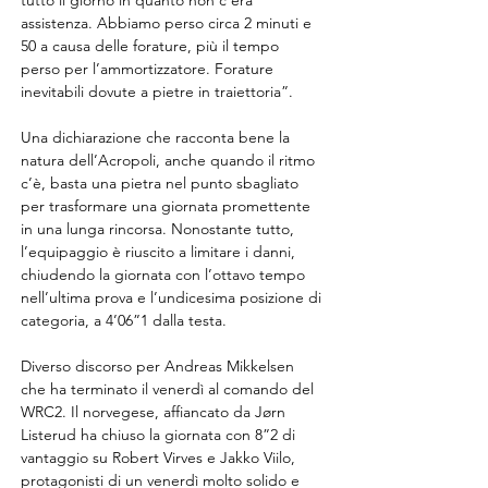
tutto il giorno in quanto non c’era 
assistenza. Abbiamo perso circa 2 minuti e 
50 a causa delle forature, più il tempo 
perso per l’ammortizzatore. Forature 
inevitabili dovute a pietre in traiettoria”.
Una dichiarazione che racconta bene la 
natura dell’Acropoli, anche quando il ritmo 
c’è, basta una pietra nel punto sbagliato 
per trasformare una giornata promettente 
in una lunga rincorsa. Nonostante tutto, 
l’equipaggio è riuscito a limitare i danni, 
chiudendo la giornata con l’ottavo tempo 
nell’ultima prova e l’undicesima posizione di 
categoria, a 4’06”1 dalla testa.
Diverso discorso per Andreas Mikkelsen 
che ha terminato il venerdì al comando del 
WRC2. Il norvegese, affiancato da Jørn 
Listerud ha chiuso la giornata con 8”2 di 
vantaggio su Robert Virves e Jakko Viilo, 
protagonisti di un venerdì molto solido e 