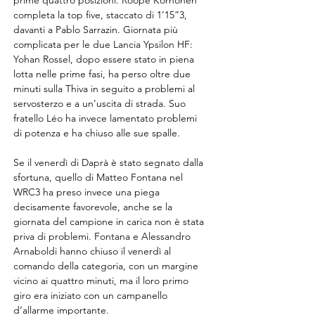
prime quattro posizioni. Roope Korhonen 
completa la top five, staccato di 1’15”3, 
davanti a Pablo Sarrazin. Giornata più 
complicata per le due Lancia Ypsilon HF: 
Yohan Rossel, dopo essere stato in piena 
lotta nelle prime fasi, ha perso oltre due 
minuti sulla Thiva in seguito a problemi al 
servosterzo e a un’uscita di strada. Suo 
fratello Léo ha invece lamentato problemi 
di potenza e ha chiuso alle sue spalle.
Se il venerdì di Daprà è stato segnato dalla 
sfortuna, quello di Matteo Fontana nel 
WRC3 ha preso invece una piega 
decisamente favorevole, anche se la 
giornata del campione in carica non è stata 
priva di problemi. Fontana e Alessandro 
Arnaboldi hanno chiuso il venerdì al 
comando della categoria, con un margine 
vicino ai quattro minuti, ma il loro primo 
giro era iniziato con un campanello 
d’allarme importante.