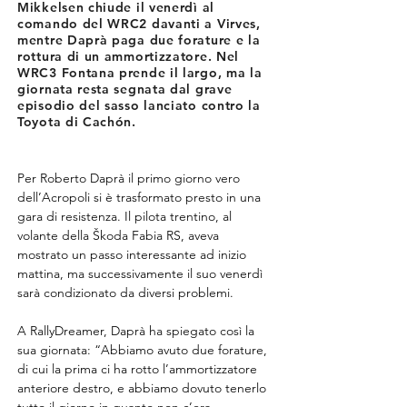
Mikkelsen chiude il venerdì al
comando del WRC2 davanti a Virves,
mentre Daprà paga due forature e la
rottura di un ammortizzatore. Nel
WRC3 Fontana prende il largo, ma la
giornata resta segnata dal grave
episodio del sasso lanciato contro la
Toyota di Cachón.
Per Roberto Daprà il primo giorno vero 
dell’Acropoli si è trasformato presto in una 
gara di resistenza. Il pilota trentino, al 
volante della Škoda Fabia RS, aveva 
mostrato un passo interessante ad inizio 
mattina, ma successivamente il suo venerdì 
sarà condizionato da diversi problemi.
A RallyDreamer, Daprà ha spiegato così la 
sua giornata: “Abbiamo avuto due forature, 
di cui la prima ci ha rotto l’ammortizzatore 
anteriore destro, e abbiamo dovuto tenerlo 