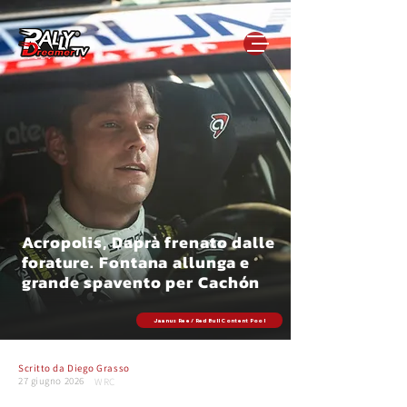
Acropolis, Daprà frenato dalle
forature. Fontana allunga e
grande spavento per Cachón
Jaanus Ree / Red Bull Content Pool
Scritto da
Diego Grasso
27 giugno 2026
WRC