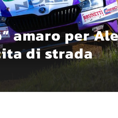
o” amaro per Al
cita di strada