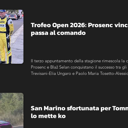
Trofeo Open 2026: Prosenc vince
passa al comando
Il terzo appuntamento della stagione rimescola la cl
Prosenc e Blaž Selan conquistano il successo tra gli i
Trevisani-Elia Ungaro e Paolo Maria Tosetto-Alessio A
Cartier riapre completamente la corsa al titolo.
San Marino sfortunata per Tomma
lo mette ko