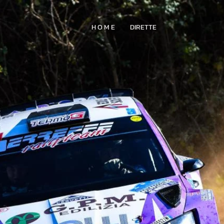
H O M E
DIRETTE