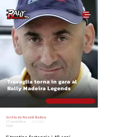
Travaglia torna in gara al
Rally Madeira Legends
Scritto da
Niccolò Budoia
17 novembre
ESTERO
2025