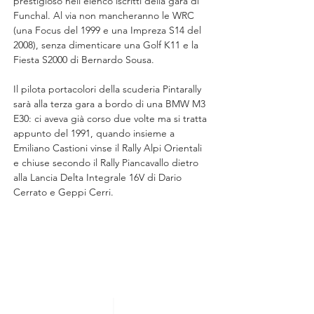
prestigioso nell'elenco iscritti della gara di 
Funchal. Al via non mancheranno le WRC 
(una Focus del 1999 e una Impreza S14 del 
2008), senza dimenticare una Golf K11 e la 
Fiesta S2000 di Bernardo Sousa.
Il pilota portacolori della scuderia Pintarally 
sarà alla terza gara a bordo di una BMW M3 
E30: ci aveva già corso due volte ma si tratta 
appunto del 1991, quando insieme a 
Emiliano Castioni vinse il Rally Alpi Orientali 
e chiuse secondo il Rally Piancavallo dietro 
alla Lancia Delta Integrale 16V di Dario 
Cerrato e Geppi Cerri.