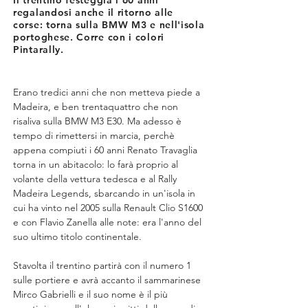
Il trentino festeggia i 60 anni
regalandosi anche il ritorno alle
corse: torna sulla BMW M3 e nell'isola
portoghese. Corre con i colori
Pintarally.
Erano tredici anni che non metteva piede a 
Madeira, e ben trentaquattro che non 
risaliva sulla BMW M3 E30. Ma adesso è 
tempo di rimettersi in marcia, perchè 
appena compiuti i 60 anni Renato Travaglia 
torna in un abitacolo: lo farà proprio al 
volante della vettura tedesca e al Rally 
Madeira Legends, sbarcando in un'isola in 
cui ha vinto nel 2005 sulla Renault Clio S1600 
e con Flavio Zanella alle note: era l'anno del 
suo ultimo titolo continentale.
Stavolta il trentino partirà con il numero 1 
sulle portiere e avrà accanto il sammarinese 
Mirco Gabrielli e il suo nome è il più 