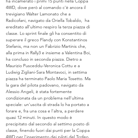
ha incamerato i primi 15 punti nella Coppa 
4WD, dove però al comando c'è ancora il 
trevigiano Walter Lamonato che a 
Radicofani, navigato da Oriella Tobaldo,  ha 
ereditato all'ultimo respiro la terza piazza di 
classe. Lo sprint finale gli ha consentito di 
superare il greco Flandy con Konstantinos 
Stefanis, ma non un Fabrizio Martinis che, 
alla prima in Rally3 e insieme a Valentina Boi, 
ha concluso in seconda piazza. Dietro a 
Maurizio Pusceddu-Veronica Cottu e a 
Ludwig Zigliani-Sara Montavoci, in settima 
piazza ha terminato Paolo Maria Tosetto. Ma 
la gara del pilota padovano, navigato da 
Alessio Angeli, è stata fortemente 
condizionata da un problema nell'ultima 
speciale: un'uscita di strada lo ha portato a 
forare e, fra una cosa e l'altra, a perdere 
quasi 12 minuti. In questo modo è 
precipitato dal secondo al settimo posto di 
classe, finendo fuori dai punti per la Coppa 
4WD per l'inserimento dei piloti del Trofeo 