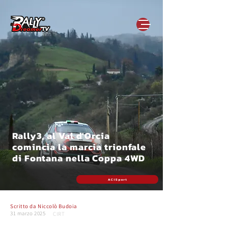
Rally3, al Val d'Orcia
comincia la marcia trionfale
di Fontana nella Coppa 4WD
ACI Sport
Scritto da
Niccolò Budoia
31 marzo 2025
CIRT