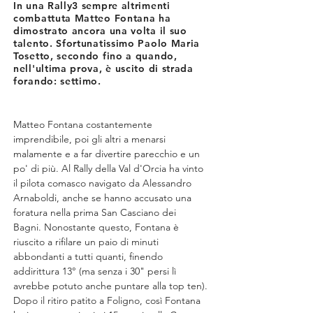
In una Rally3 sempre altrimenti
combattuta Matteo Fontana ha
dimostrato ancora una volta il suo
talento. Sfortunatissimo Paolo Maria
Tosetto, secondo fino a quando,
nell'ultima prova, è uscito di strada
forando: settimo.
Matteo Fontana costantemente 
imprendibile, poi gli altri a menarsi 
malamente e a far divertire parecchio e un 
po' di più. Al Rally della Val d'Orcia ha vinto 
il pilota comasco navigato da Alessandro 
Arnaboldi, anche se hanno accusato una 
foratura nella prima San Casciano dei 
Bagni. Nonostante questo, Fontana è 
riuscito a rifilare un paio di minuti 
abbondanti a tutti quanti, finendo 
addirittura 13° (ma senza i 30" persi lì 
avrebbe potuto anche puntare alla top ten).
Dopo il ritiro patito a Foligno, così Fontana 