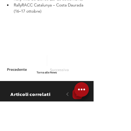
RallyRACC Catalunya – Costa Daurada 
(16–17 ottobre)
Precedente
Successiva
Torna alle News
Articoli correlati
NEWS
Opel Rally Cup, Schulz 
vince al Weiz in una 
gara davvero storica
Terza gara della ADAC Opel GSE 
Rally Cup 2026: Timo Schulz 