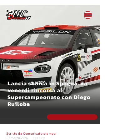
Lancia sbarca in Spagna: da
venerdì rincorsa al
Supercampeonato con Diego
Ruiloba
Scritto da
Comunicato stampa
17 marzo 2026
ESTERO