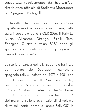
supportata tecnicamente da Sports&You, 
distributore ufficiale di Stellantis Motorsport 
per Spagna e Portogallo.
Il debutto del nuovo team Lancia Corse 
España avverrà la prossima settimana, nella 
gara inaugurale dello S-CER 2026, il Rally La 
Nucía (Alicante). Distrigo, Pirelli, Total 
Energies, Quartz e Volan FAPA sono gli 
sponsor che sostengono il programma 
Lancia Corse España.
La storia di Lancia nel rally Spagnolo ha inizio 
con Jorge de Bagration, campione 
spagnolo rally su asfalto nel 1979 e 1981 con 
una Lancia Stratos HF. Successivamente, 
piloti come Salvador Servià, Juan Carlos 
Oñoro, Gustavo Trelles o Jesús Puras 
contribuirono anch’essi a costruire l’eredità 
del marchio sulle prove nazionali al volante 
di veicoli iconici come la Lancia Rally 037, la 