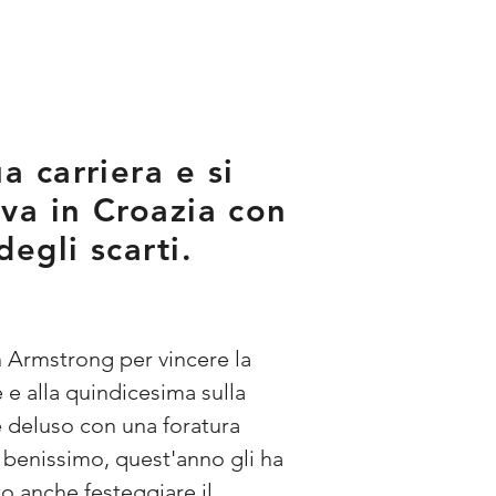
 carriera e si
 va in Croazia con
egli scarti.
n Armstrong per vincere la 
e alla quindicesima sulla 
e deluso con una foratura 
enissimo, quest'anno gli ha 
to anche festeggiare il 