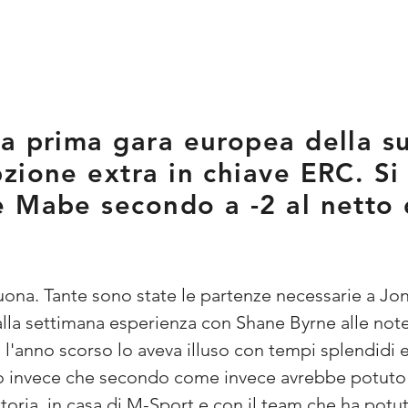
a prima gara europea della sua
zione extra in chiave ERC. Si
 Mabe secondo a -2 al netto d
uona. Tante sono state le partenze necessarie a Jo
lla settimana esperienza con Shane Byrne alle note 
e l'anno scorso lo aveva illuso con tempi splendidi 
 invece che secondo come invece avrebbe potuto b
ttoria, in casa di M-Sport e con il team che ha potu