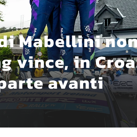
 di Mabellini no
 vince, in Croa
parte avanti