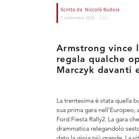
Scritto da
Niccolò Budoia
ERC
7 settembre 2025
Armstrong vince l
regala qualche op
Marczyk davanti e
La trentesima è stata quella b
sua prima gara nell'Europeo, a
Ford Fiesta Rally2. La gara ch
drammatica relegandolo sesto
dato la gioia più grande. La vi