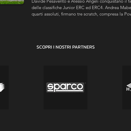
Davide Pesavento e Alessio Angeli conquistano il t
delle classifiche Junior ERC ed ERC4. Andrea Mabell
quarti assoluti, firmano tre scratch, compresa la Po
posto nel FIA ERC.
SCOPRI I NOSTRI
PARTNERS