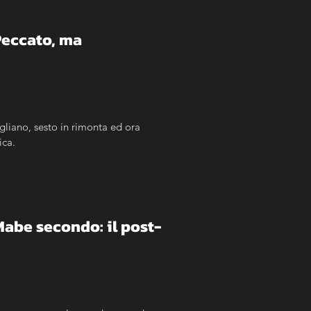
Peccato, ma 
gliano, sesto in rimonta ed ora 
ica.
Mabe secondo: il post-