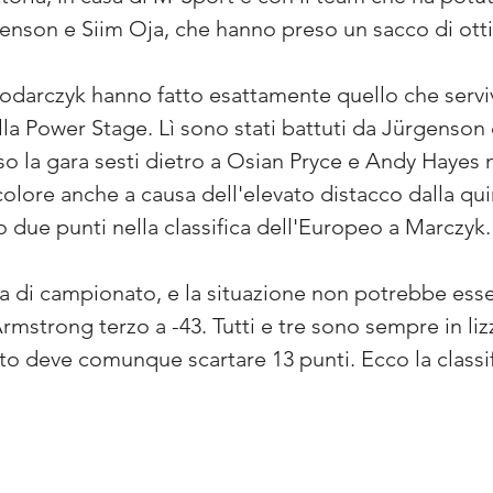
son e Siim Oja, che hanno preso un sacco di ottim
rczyk hanno fatto esattamente quello che serviva
la Power Stage. Lì sono stati battuti da Jürgenson
so la gara sesti dietro a Osian Pryce e Andy Hayes
olore anche a causa dell'elevato distacco dalla qui
o due punti nella classifica dell'Europeo a Marczyk.
ima di campionato, e la situazione non potrebbe ess
mstrong terzo a -43. Tutti e tre sono sempre in liz
to deve comunque scartare 13 punti. Ecco la classi