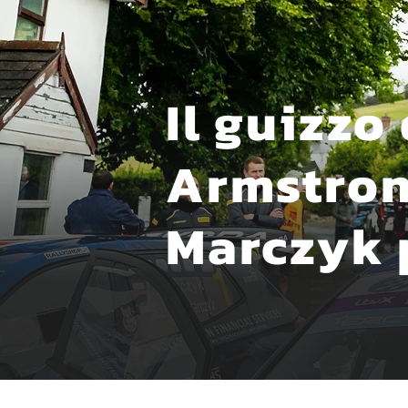
Il guizzo
Armstrong
Marczyk 