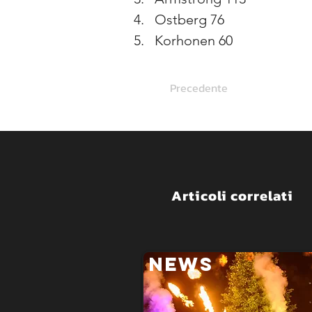
Ostberg 76
Korhonen 60
Precedente
Articoli correlati
NEWS