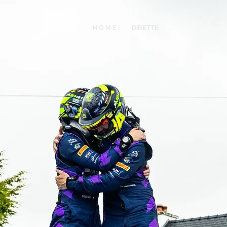
H O M E
DIRETTE