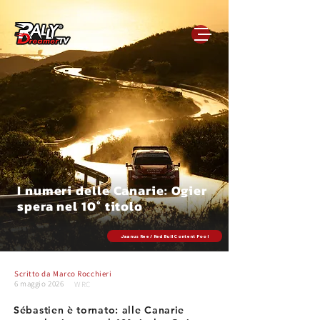
I numeri delle Canarie: Ogier
spera nel 10° titolo
Jaanus Ree / Red Bull Content Pool
Scritto da
Marco Rocchieri
6 maggio 2026
WRC
Sébastien è tornato: alle Canarie