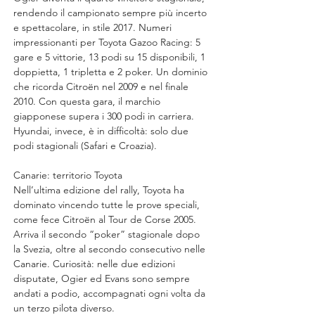
rendendo il campionato sempre più incerto 
e spettacolare, in stile 2017. Numeri 
impressionanti per Toyota Gazoo Racing: 5 
gare e 5 vittorie, 13 podi su 15 disponibili, 1 
doppietta, 1 tripletta e 2 poker. Un dominio 
che ricorda Citroën nel 2009 e nel finale 
2010. Con questa gara, il marchio 
giapponese supera i 300 podi in carriera. 
Hyundai, invece, è in difficoltà: solo due 
podi stagionali (Safari e Croazia).
Canarie: territorio Toyota
Nell’ultima edizione del rally, Toyota ha 
dominato vincendo tutte le prove speciali, 
come fece Citroën al Tour de Corse 2005. 
Arriva il secondo “poker” stagionale dopo 
la Svezia, oltre al secondo consecutivo nelle 
Canarie. Curiosità: nelle due edizioni 
disputate, Ogier ed Evans sono sempre 
andati a podio, accompagnati ogni volta da 
un terzo pilota diverso.