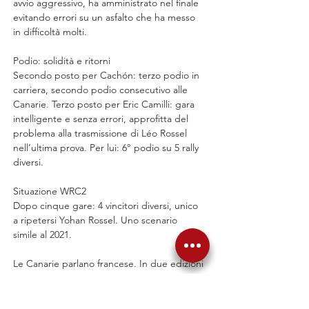
avvio aggressivo, ha amministrato nel finale 
evitando errori su un asfalto che ha messo 
in difficoltà molti.
Podio: solidità e ritorni
Secondo posto per Cachón: terzo podio in 
carriera, secondo podio consecutivo alle 
Canarie. Terzo posto per Eric Camilli: gara 
intelligente e senza errori, approfitta del 
problema alla trasmissione di Léo Rossel 
nell’ultima prova. Per lui: 6° podio su 5 rally 
diversi.
Situazione WRC2
Dopo cinque gare: 4 vincitori diversi, unico 
a ripetersi Yohan Rossel. Uno scenario 
simile al 2021.
Le Canarie parlano francese. In due edizioni 
del rally: stesso vincitore, Rossel e stesso 
secondo, Cachón. Una ripetizione che 
ricorda quanto visto in Estonia nel 2022 e 