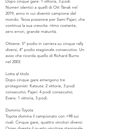
Dopo cinque gare: 1 vittoria, 3 podi. 
Numeri identici a quelli di Ott Tänak nel 
2019, anno in cui diventò campione del 
mondo. Terza posizione per Sami Pajari, che 
continua la sua crescita: ritmo costante, 
zero errori, grande maturità.
Ottiene: 5° podio in carriera su cinque rally 
diversi, 4° podio stagionale consecutivo. Un 
avvio che ricorda quello di Richard Burns 
nel 2003.
Lotta al titolo
Dopo cinque gare emergono tre 
protagonisti: Katsuta: 2 vittorie, 3 podi 
consecutivi; Pajari: 4 podi consecutivi; 
Evans: 1 vittoria, 3 podi.
Dominio Toyota
Toyota domina il campionato con +98 sui 
rivali. Cinque gare, quattro vincitori diversi: 
Ogier diventa il quarto vincitore stagionale, 