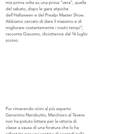
mia prima volta su una prova “vera”, quella 
del sabato, dopo le gare atipiche 
dell’Halloween e del Prealpi Master Show. 
Abbiamo cercato di dare il massimo e di 
migliorare costantemente i nostri tempi”, 
racconta Giacomo, diciottenne dal 16 luglio 
scorso.
Pur rimanendo vicini al più esperto 
Geronimo Nerobutto, Marchioro al Tevere 
non ha potuto lottare per la vittoria di 
classe a causa di una foratura che lo ha 
rallentato per una ventina di secondi nella 