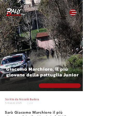
Giacomo Marchioro, il più
giovane della pattuglia Junior
Scritto da
Niccolò Budoia
5 marzo 2025
CIAR
Sarà Giacomo Marchioro il più