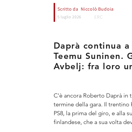
Scritto da
Niccolò Budoia
ERC
5 luglio 2026
Daprà continua a 
Teemu Suninen. G
Avbelj: fra loro 
C'è ancora Roberto Daprà in te
termine della gara. Il trentino
PS8, la prima del giro, e alla 
finlandese, che a sua volta d