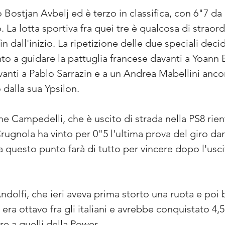
o Bostjan Avbelj ed è terzo in classifica, con 6"7 da
. La lotta sportiva fra quei tre è qualcosa di strao
fin dall'inizio. La ripetizione delle due speciali deci
o a guidare la pattuglia francese davanti a Yoann B
nti a Pablo Sarrazin e a un Andrea Mabellini ancora
o dalla sua Ypsilon.
e Campedelli, che è uscito di strada nella PS8 rie
gnola ha vinto per 0"5 l'ultima prova del giro dand
 questo punto farà di tutto per vincere dopo l'uscit
ndolfi, che ieri aveva prima storto una ruota e poi
, era ottavo fra gli italiani e avrebbe conquistato 4,5
e a quelli della Power.