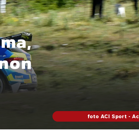
oma,
 non
foto ACI Sport - A