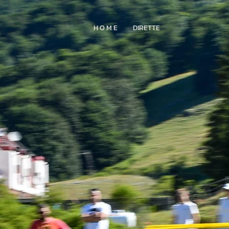
H O M E
DIRETTE