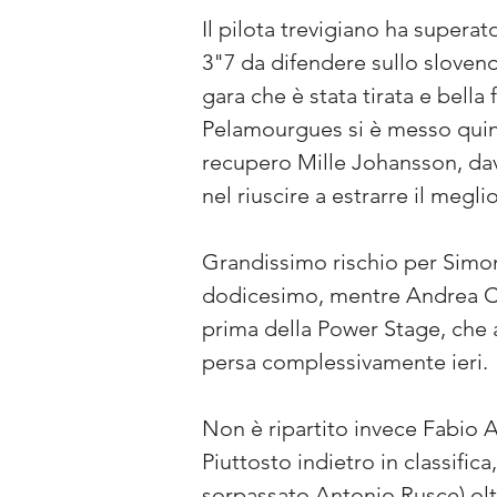
Il pilota trevigiano ha superat
3"7 da difendere sullo sloveno
gara che è stata tirata e bella 
Pelamourgues si è messo quint
recupero Mille Johansson, dava
nel riuscire a estrarre il megli
Grandissimo rischio per Simon
dodicesimo, mentre Andrea Cru
prima della Power Stage, che a
persa complessivamente ieri.
Non è ripartito invece Fabio A
Piuttosto indietro in classifica
sorpassato Antonio Rusce) oltr