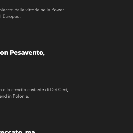
olacco: dalla vittoria nella Power 
ll'Europeo.
con Pesavento, 
 e la crescita costante di Dei Ceci, 
kend in Polonia.
Peccato, ma 